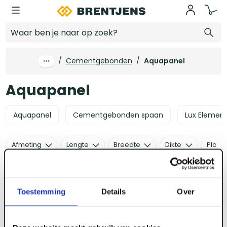
Ga naar hoofdinhoud
Aquapanel
/
Cementgebonden
/
Aquapanel
Aquapanel
Aquapanel
Cementgebonden spaan
Lux Elemen
Afmeting
Lengte
Breedte
Dikte
Plaats
2 producten
Toestemming
Details
Over