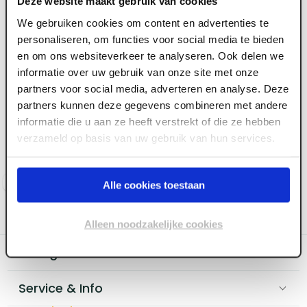
Deze website maakt gebruik van cookies
We gebruiken cookies om content en advertenties te
personaliseren, om functies voor social media te bieden
en om ons websiteverkeer te analyseren. Ook delen we
informatie over uw gebruik van onze site met onze
partners voor social media, adverteren en analyse. Deze
ART004807
ART000452
12.5 mm x 1200 x 900
12.5 mm x 2400 x 900
partners kunnen deze gegevens combineren met andere
Aquapanel Cement
Aquapanel Cement
informatie die u aan ze heeft verstrekt of die ze hebben
Board Outdoor
Board Outdoor
verzameld op basis van uw gebruik van hun services.
Voorraad:
160
+
Voorraad:
140
+
Log in voor prijzen
Log in voor prijzen
Alle cookies toestaan
Alleen noodzakelijke cookies
Categoriëen
Service & Info