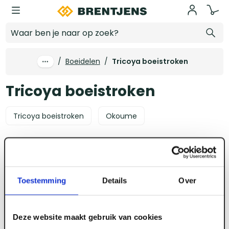
Ga naar hoofdinhoud
Tricoya boeistroken
/
Boeidelen
/
Tricoya boeistroken
Tricoya boeistroken
Tricoya boeistroken
Okoume
Lengte
Breedte
Dikte
Materiaal
Kenm
2 producten
Toestemming
Details
Over
Deze website maakt gebruik van cookies