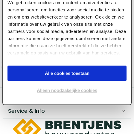
We gebruiken cookies om content en advertenties te
personaliseren, om functies voor social media te bieden
en om ons websiteverkeer te analyseren. Ook delen we
ART000085
ART000084
18 x 300 x 5700 mm Top
18 x 250 x 5700 mm Top
informatie over uw gebruik van onze site met onze
Boeistroken Tricoya
Boeistroken Tricoya
partners voor social media, adverteren en analyse. Deze
MDF gegrond 50 jr
MDF gegrond 50 jr
partners kunnen deze gegevens combineren met andere
garantie FSC
garantie FSC
informatie die u aan ze heeft verstrekt of die ze hebben
verzameld op basis van uw gebruik van hun services.
Voorraad:
20
+
Voorraad:
20
+
Log in voor prijzen
Log in voor prijzen
Alle cookies toestaan
Alleen noodzakelijke cookies
Categoriëen
Service & Info