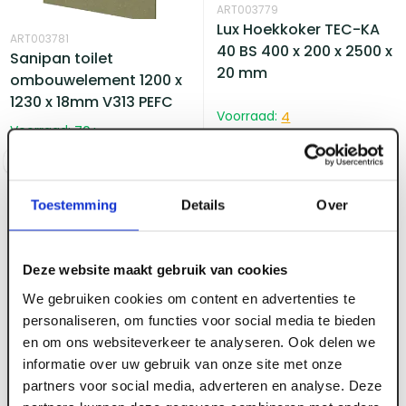
ART003779
Lux Hoekkoker TEC-KA
ART003781
40 BS 400 x 200 x 2500 x
Sanipan toilet
20 mm
ombouwelement 1200 x
1230 x 18mm V313 PEFC
Voorraad:
4
Voorraad:
70
+
Log in voor prijzen
Log in voor prijzen
Toestemming
Details
Over
Deze website maakt gebruik van cookies
We gebruiken cookies om content en advertenties te
personaliseren, om functies voor social media te bieden
en om ons websiteverkeer te analyseren. Ook delen we
informatie over uw gebruik van onze site met onze
partners voor social media, adverteren en analyse. Deze
ART003770
ART003780