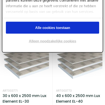
20 x 600 x 2500 mm Lux
Lux Toilet
partners kunnen deze gegevens combineren met andere
Element EL-20
ombouwelement 1200 x
informatie die u aan ze heeft verstrekt of die ze hebben
1245 x 20mm TEC-VWD-
verzameld op basis van uw gebruik van hun services.
P
Voorraad:
70
+
Voorraad:
40
+
Alle cookies toestaan
Log in voor prijzen
Log in voor prijzen
Alleen noodzakelijke cookies
ART003771
ART003773
30 x 600 x 2500 mm Lux
40 x 600 x 2500 mm Lux
Element EL-30
Element EL-40