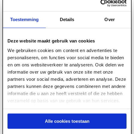
Toestemming
Details
Over
ART001102
ART001099
Betontegel grijs
Betontegel grijs
handelskwaliteit 500 x
handelskwaliteit 300 x
Deze website maakt gebruik van cookies
500 x 48 mm
150 x 45 mm
We gebruiken cookies om content en advertenties te
Voorraad:
50
+
Voorraad:
150
+
personaliseren, om functies voor social media te bieden
Log in voor prijzen
Log in voor prijzen
en om ons websiteverkeer te analyseren. Ook delen we
informatie over uw gebruik van onze site met onze
partners voor social media, adverteren en analyse. Deze
partners kunnen deze gegevens combineren met andere
informatie die u aan ze heeft verstrekt of die ze hebben
verzameld op basis van uw gebruik van hun services.
ART001101
Alle cookies toestaan
Betontegel grijs
handelskwaliteit 400 x