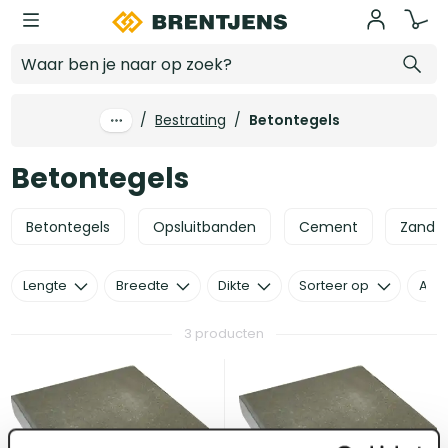
Ga naar hoofdinhoud
Betontegels
/
Bestrating
/
Betontegels
Betontegels
Betontegels
Opsluitbanden
Cement
Zand e
Lengte
Breedte
Dikte
Sorteer op
Alle 
3 producten