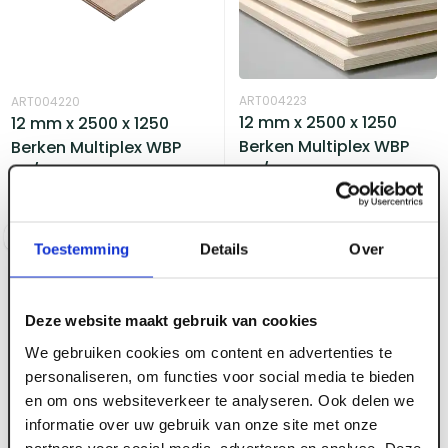
ART004223
ART004220
12 mm x 2500 x 1250
12 mm x 2500 x 1250
Berken Multiplex WBP
Berken Multiplex WBP
CP/CP
BB/BB
Voorraad:
10
+
Voorraad:
50
+
Log in voor prijzen
Log in voor prijzen
Toestemming
Details
Over
Deze website maakt gebruik van cookies
We gebruiken cookies om content en advertenties te
personaliseren, om functies voor social media te bieden
en om ons websiteverkeer te analyseren. Ook delen we
ART000277
ART000279
informatie over uw gebruik van onze site met onze
12 mm x 1530 x 1530
15 mm x 2500 x 1250
partners voor social media, adverteren en analyse. Deze