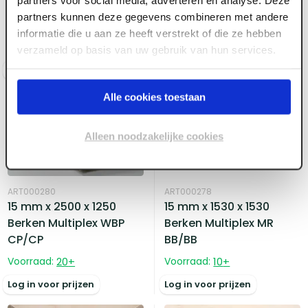
Berken Multiplex MR
Berken Multiplex WBP
partners kunnen deze gegevens combineren met andere
BB/BB
BB/BB
informatie die u aan ze heeft verstrekt of die ze hebben
Voorraad:
70
+
Voorraad:
30
+
verzameld op basis van uw gebruik van hun services.
Log in voor prijzen
Log in voor prijzen
Alle cookies toestaan
Alleen noodzakelijke cookies
ART000280
ART000278
15 mm x 2500 x 1250
15 mm x 1530 x 1530
Berken Multiplex WBP
Berken Multiplex MR
CP/CP
BB/BB
Voorraad:
20
+
Voorraad:
10
+
Log in voor prijzen
Log in voor prijzen