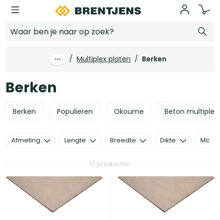
Ga naar hoofdinhoud
Berken
/
Multiplex platen
/
Berken
Berken
Berken
Populieren
Okoume
Beton multiplex
Afmeting
Lengte
Breedte
Dikte
Mater
17 producten