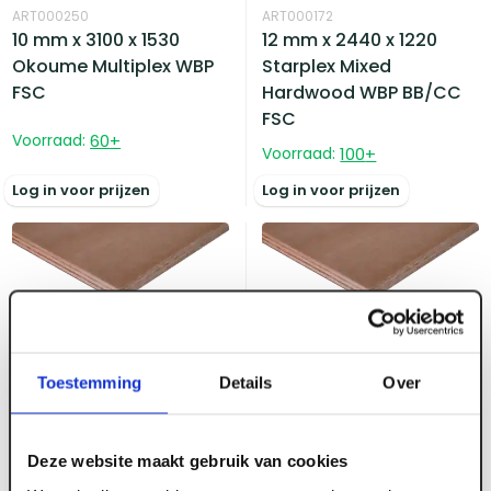
ART000250
ART000172
10 mm x 3100 x 1530
12 mm x 2440 x 1220
Okoume Multiplex WBP
Starplex Mixed
FSC
Hardwood WBP BB/CC
FSC
Voorraad:
60
+
Voorraad:
100
+
Log in voor prijzen
Log in voor prijzen
Toestemming
Details
Over
ART000251
ART000252
12 mm x 2500 x 1220
12 mm x 2500 x 1220
Okoume Multiplex WBP
Okoume Multiplex WBP
FSC
Deze website maakt gebruik van cookies
Voorraad:
100
+