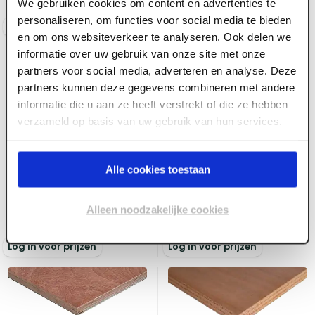
Voorraad:
100
+
We gebruiken cookies om content en advertenties te
personaliseren, om functies voor social media te bieden
Log in voor prijzen
Log in voor prijzen
en om ons websiteverkeer te analyseren. Ook delen we
informatie over uw gebruik van onze site met onze
partners voor social media, adverteren en analyse. Deze
partners kunnen deze gegevens combineren met andere
informatie die u aan ze heeft verstrekt of die ze hebben
verzameld op basis van uw gebruik van hun services.
ART000193
ART000254
12 mm x 3050 x 1530
12 mm x 3100 x 1530
Alle cookies toestaan
Starplex Mixed
Okoume Multiplex WBP
Hardwood WBP
FSC
Alleen noodzakelijke cookies
Voorraad:
20
+
Voorraad:
30
+
Log in voor prijzen
Log in voor prijzen