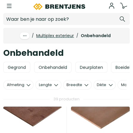
Ga naar hoofdinhoud
Onbehandeld
/
Multiplex exterieur
/
Onbehandeld
Onbehandeld
Gegrond
Onbehandeld
Deurplaten
Boeidel
Afmeting
Lengte
Breedte
Dikte
Mater
39 producten