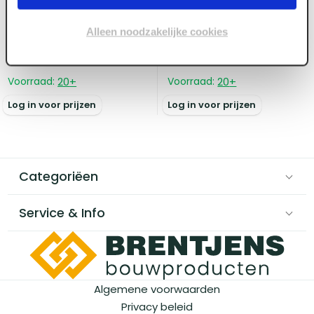
930 x 2315 mm Berkvens
930 x 2115 mm Berkvens
Berkopal model-900
Berkopal model-900
Alleen noodzakelijke cookies
BS2400 stomp
BS2400 stomp
tubespaan
tubespaan
Voorraad:
20
+
Voorraad:
20
+
Log in voor prijzen
Log in voor prijzen
Categoriëen
Service & Info
Algemene voorwaarden
Privacy beleid