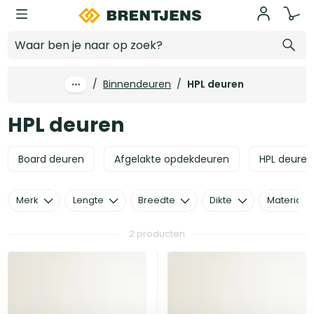
Ga naar hoofdinhoud
HPL deuren
/
Binnendeuren
/
HPL deuren
HPL deuren
Board deuren
Afgelakte opdekdeuren
HPL deuren
Merk
Lengte
Breedte
Dikte
Materiaal
2 producten