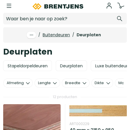
Ga naar hoofdinhoud
Deurplaten
/
Buitendeuren
/
Deurplaten
Deurplaten
Stapeldorpeldeuren
Deurplaten
Luxe buitendeur
Afmeting
Lengte
Breedte
Dikte
Mater
12 producten
ART000229