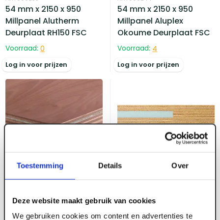
54 mm x 2150 x 950
54 mm x 2150 x 950
Millpanel Alutherm
Millpanel Aluplex
Deurplaat RH150 FSC
Okoume Deurplaat FSC
Voorraad:
0
Voorraad:
4
Log in voor prijzen
Log in voor prijzen
ART000235
Toestemming
Details
Over
54 mm x 2350 x 950
ART000240
Millpanel Alutherm
40 mm x 2350 x 1100
Deurplaat RH150 FSC
Millpanel Aluplex
Deze website maakt gebruik van cookies
Okoume Deurplaat FSC
We gebruiken cookies om content en advertenties te
Voorraad:
2