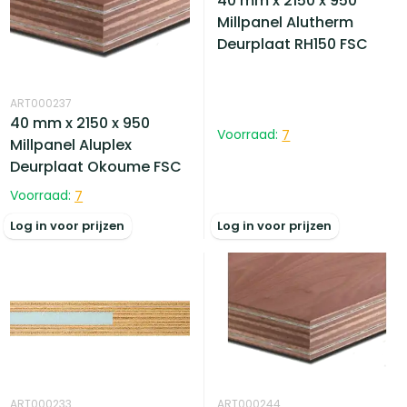
40 mm x 2150 x 950
Millpanel Alutherm
Deurplaat RH150 FSC
ART000237
40 mm x 2150 x 950
Voorraad:
7
Millpanel Aluplex
Deurplaat Okoume FSC
Voorraad:
7
Log in voor prijzen
Log in voor prijzen
ART000233
ART000244