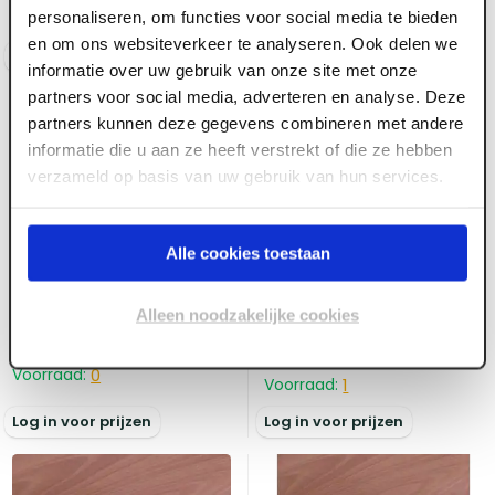
personaliseren, om functies voor social media te bieden
Voorraad:
2
en om ons websiteverkeer te analyseren. Ook delen we
Log in voor prijzen
Log in voor prijzen
informatie over uw gebruik van onze site met onze
partners voor social media, adverteren en analyse. Deze
partners kunnen deze gegevens combineren met andere
informatie die u aan ze heeft verstrekt of die ze hebben
verzameld op basis van uw gebruik van hun services.
ART000231
Alle cookies toestaan
ART000234
40 mm x 2350 x 950
54 mm x 2350 x 1100
Millpanel Alutherm
Alleen noodzakelijke cookies
Millpanel Alutherm
Deurplaat RH150 FSC
Deurplaat RH150 FSC
Voorraad:
0
Voorraad:
1
Log in voor prijzen
Log in voor prijzen