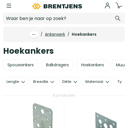
Ga naar hoofdinhoud
Hoekankers
/
Ankerwerk
/
Hoekankers
Hoekankers
Spouwankers
Balkdragers
Hoekankers
Muurp
Lengte
Breedte
Dikte
Materiaal
Type
8 producten