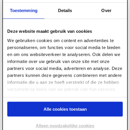
Toestemming
Details
Over
ART002758
ART002759
Hoekanker verzinkt 50 x
Hoekanker verzinkt 90 x
Deze website maakt gebruik van cookies
50 mm x 60 mm zonder
90 mm x 60 mm zonder
ril
ril
We gebruiken cookies om content en advertenties te
personaliseren, om functies voor social media te bieden
Voorraad:
410
+
Voorraad:
210
+
en om ons websiteverkeer te analyseren. Ook delen we
Log in voor prijzen
Log in voor prijzen
informatie over uw gebruik van onze site met onze
partners voor social media, adverteren en analyse. Deze
partners kunnen deze gegevens combineren met andere
informatie die u aan ze heeft verstrekt of die ze hebben
verzameld op basis van uw gebruik van hun services.
Alle cookies toestaan
Alleen noodzakelijke cookies