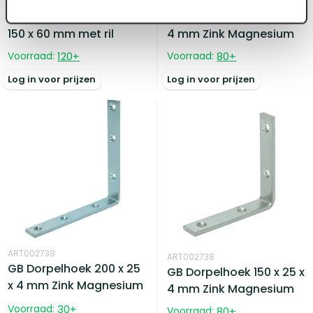
ART002756
ART002737
Hoekanker verzinkt 150 x
GB Dorpelhoek 125 x 20 x
150 x 60 mm met ril
4 mm Zink Magnesium
Voorraad:
120
+
Voorraad:
80
+
Log in voor prijzen
Log in voor prijzen
ART002739
ART002738
GB Dorpelhoek 200 x 25
GB Dorpelhoek 150 x 25 x
x 4 mm Zink Magnesium
4 mm Zink Magnesium
Voorraad:
30
+
Voorraad:
80
+