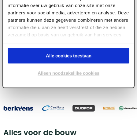
afhaalcentra, betrouwbare leveringen en
informatie over uw gebruik van onze site met onze
deskundig advies helpen we je
partners voor social media, adverteren en analyse. Deze
verder, van fundering tot nok. Zo heb jij de
partners kunnen deze gegevens combineren met andere
zekerheid van kwaliteit én een partner die
informatie die u aan ze heeft verstrekt of die ze hebben
meedenkt in elk project.
verzameld op basis van uw gebruik van hun services.
Ontdek hoe we jou kunnen ontzorgen.
Alle cookies toestaan
Bekijk ons assortiment, bestel
Alleen noodzakelijke cookies
direct en ervaar het verschil
Alles voor de bouw