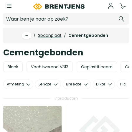
Ga naar hoofdinhoud
Cementgebonden
/
Spaanplaat
/
Cementgebonden
Cementgebonden
Blank
Vochtwerend V313
Geplastificeerd
Ce
Afmeting
Lengte
Breedte
Dikte
Plaats
7 producten