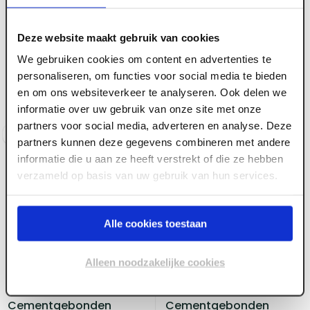
ART000448
10 mm x 2600 x 1250
Deze website maakt gebruik van cookies
ART006079
Spaanplaat
Kantplank XPS/Betonyp.
We gebruiken cookies om content en advertenties te
Cementgebonden
1250 x 300 x 10mm met
personaliseren, om functies voor social media te bieden
100mm XPS
en om ons websiteverkeer te analyseren. Ook delen we
Voorraad:
130
+
informatie over uw gebruik van onze site met onze
Voorraad:
5
partners voor social media, adverteren en analyse. Deze
Log in voor prijzen
Log in voor prijzen
partners kunnen deze gegevens combineren met andere
informatie die u aan ze heeft verstrekt of die ze hebben
verzameld op basis van uw gebruik van hun services.
Alle cookies toestaan
ART000449
ART000450
Alleen noodzakelijke cookies
12 mm x 2600 x 1250
16 mm x 2600 x 1250
Spaanplaat
Spaanplaat
Cementgebonden
Cementgebonden