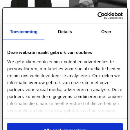
Toestemming
Details
Over
ART003057
ART003054
Karcher Sleutelrozet
Karcher deurkruk
Deze website maakt gebruik van cookies
rond zwart 1-zijde
Verona op rond rozet
We gebruiken cookies om content en advertenties te
EZ1332-BB83
RVS mat ER37-OS71
personaliseren, om functies voor social media te bieden
Voorraad:
10
+
Voorraad:
10
+
en om ons websiteverkeer te analyseren. Ook delen we
Log in voor prijzen
Log in voor prijzen
informatie over uw gebruik van onze site met onze
partners voor social media, adverteren en analyse. Deze
partners kunnen deze gegevens combineren met andere
informatie die u aan ze heeft verstrekt of die ze hebben
verzameld op basis van uw gebruik van hun services.
ART003046
Karcher deurkruk Corfu