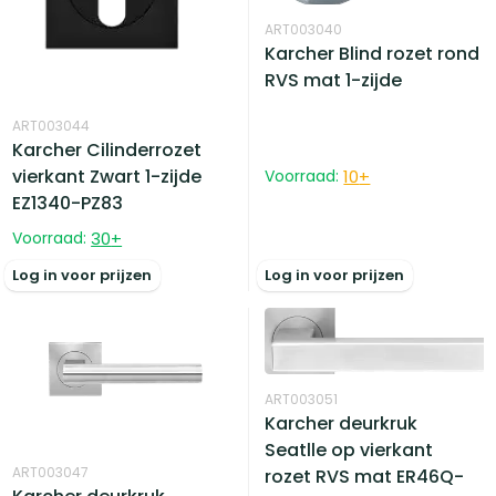
ART003040
Karcher Blind rozet rond
RVS mat 1-zijde
ART003044
Karcher Cilinderrozet
vierkant Zwart 1-zijde
Voorraad:
10
+
EZ1340-PZ83
Voorraad:
30
+
Log in voor prijzen
Log in voor prijzen
ART003051
Karcher deurkruk
Seatlle op vierkant
ART003047
rozet RVS mat ER46Q-