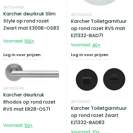
ART004485
Karcher deurkruk Slim
ART003060
Style op rond rozet
Karcher Toiletgarnituur
Zwart mat E300B-OS83
op rond rozet RVS mat
EZ1332-BAD71
Voorraad:
150
+
Voorraad:
40
+
Log in voor prijzen
Log in voor prijzen
ART003049
Karcher deurkruk
Rhodos op rond rozet
ART003061
Karcher Toiletgarnituur
RVS mat ER28-OS71
op rond rozet Zwart
EZ1332-BAD83
Voorraad:
50
+
Voorraad:
20
+