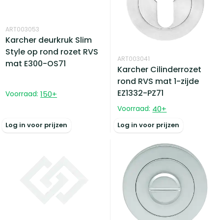
ART003053
Karcher deurkruk Slim
Style op rond rozet RVS
ART003041
mat E300-OS71
Karcher Cilinderrozet
rond RVS mat 1-zijde
EZ1332-PZ71
Voorraad:
150
+
Voorraad:
40
+
Log in voor prijzen
Log in voor prijzen