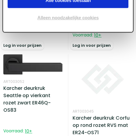
Alle cookies toestaan
op rond rozet Zwart
ART003065
Verloopbus t.b.v. kruk
Alleen noodzakelijke cookies
Voorraad:
20
+
GU 3170333
Voorraad:
10
+
Log in voor prijzen
Log in voor prijzen
ART003052
Karcher deurkruk
Seattle op vierkant
rozet zwart ER46Q-
OS83
ART003045
Karcher deurkruk Corfu
op rond rozet RVS mat
Voorraad:
10
+
ER24-OS71