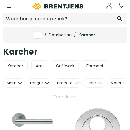
Ga naar hoofdinhoud
Karcher
/
Deurbeslag
/
Karcher
Karcher
Karcher
Ami
Griffwerk
Formani
Merk
Lengte
Breedte
Dikte
Materiaal
30 producten