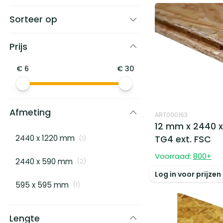
Sorteer op
Prijs
€
6
€
30
Afmeting
ART000163
12 mm x 2440 x
2440 x 1220 mm
TG4 ext. FSC
(
1
)
Voorraad:
800
+
2440 x 590 mm
(
2
)
Log in voor prijzen
595 x 595 mm
(
1
)
Lengte