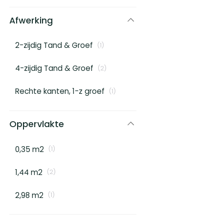
Afwerking
2-zijdig Tand & Groef
(
1
)
4-zijdig Tand & Groef
(
2
)
Rechte kanten, 1-z groef
(
1
)
Oppervlakte
0,35 m2
(
1
)
1,44 m2
(
2
)
2,98 m2
(
1
)