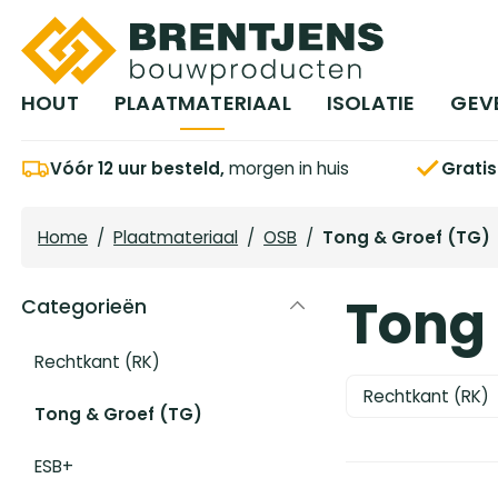
Ga naar hoofdinhoud
HOUT
PLAATMATERIAAL
ISOLATIE
GEV
Vóór 12 uur besteld,
morgen in huis
Grati
Home
/
Plaatmateriaal
/
OSB
/
Tong & Groef (TG)
Tong 
Categorieën
Rechtkant (RK)
Rechtkant (RK)
Tong & Groef (TG)
ESB+