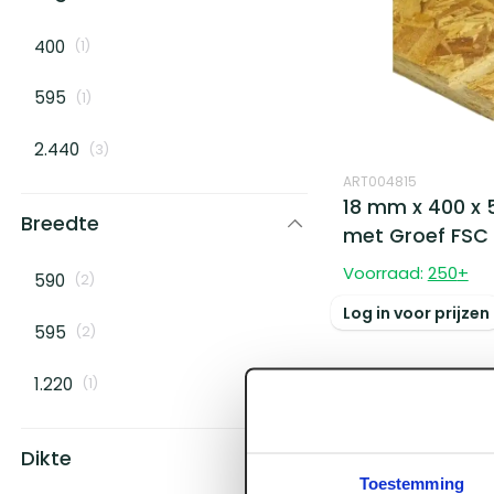
400
(
1
)
595
(
1
)
2.440
(
3
)
ART004815
18 mm x 400 x 
Breedte
met Groef FSC
Voorraad:
250
+
590
(
2
)
Log in voor prijzen
595
(
2
)
1.220
(
1
)
Dikte
Toestemming