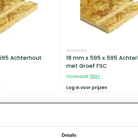
ART004816
595 Achterhout
18 mm x 595 x 595 Achte
met Groef FSC
Voorraad:
510
+
Log in voor prijzen
Details