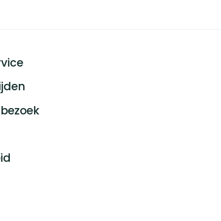
vice
ijden
bezoek
id