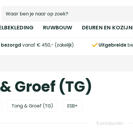
ELBEKLEDING
RUWBOUW
DEUREN EN KOZIJN
s bezorgd
vanaf € 450,- (zakelijk)
Uitgebreide
be
& Groef (TG)
Tong & Groef (TG)
ESB+
5 producten