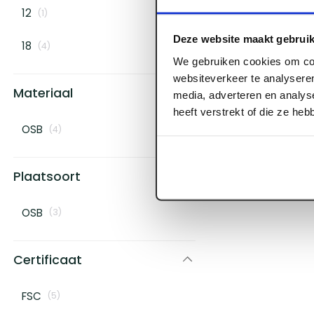
12
(
1
)
Deze website maakt gebruik
18
(
4
)
We gebruiken cookies om con
websiteverkeer te analyseren
Materiaal
media, adverteren en analys
heeft verstrekt of die ze he
OSB
(
4
)
Plaatsoort
OSB
(
3
)
Certificaat
FSC
(
5
)