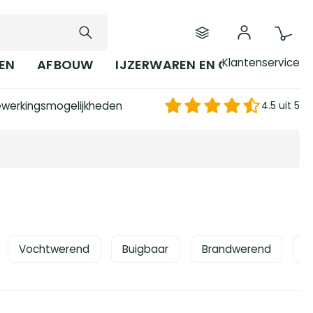
Klantenservice
EN
AFBOUW
IJZERWAREN EN GEREEDSCHAP
werkingsmogelijkheden
4.5 uit 5
Vochtwerend
Buigbaar
Brandwerend
G