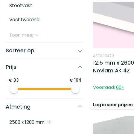
Stootvast
Vochtwerend
Toon meer
Sorteer op
ART000470
12.5 mm x 2600
Prijs
Novlam AK 4Z
€
33
€
164
Voorraad:
60
+
Log in voor prijzen
Afmeting
2500 x 1200 mm
(
1
)