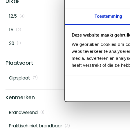
Dikte
12,5
Toestemming
(
4
)
15
(
2
)
Deze website maakt gebruik
ART000475
20 mm x 3000 x
20
(
1
)
We gebruiken cookies om con
websiteverkeer te analyseren
Voorraad:
60
+
media, adverteren en analys
Plaatsoort
Log in voor prijzen
heeft verstrekt of die ze he
Gipsplaat
(
7
)
Kenmerken
Brandwerend
(
1
)
Praktisch niet brandbaar
(
3
)