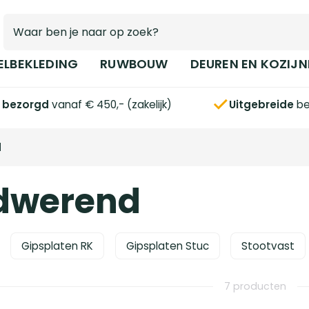
ELBEKLEDING
RUWBOUW
DEUREN EN KOZIJN
s bezorgd
vanaf € 450,- (zakelijk)
Uitgebreide
be
d
dwerend
Gipsplaten RK
Gipsplaten Stuc
Stootvast
7 producten