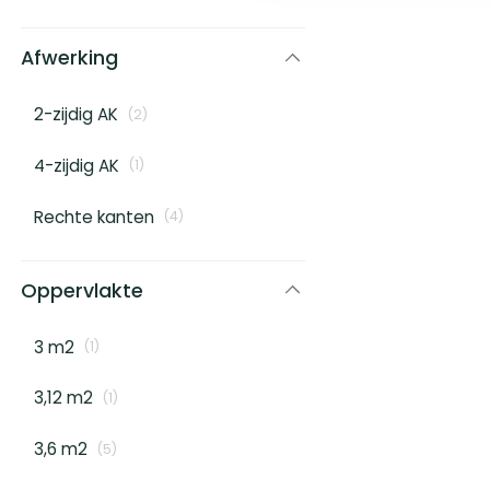
Afwerking
2-zijdig AK
(
2
)
4-zijdig AK
(
1
)
Rechte kanten
(
4
)
Oppervlakte
3 m2
(
1
)
3,12 m2
(
1
)
3,6 m2
(
5
)