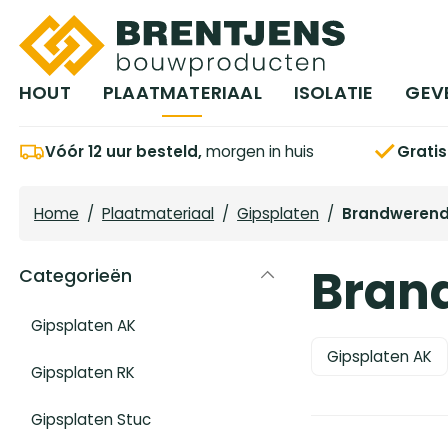
Ga naar hoofdinhoud
HOUT
PLAATMATERIAAL
ISOLATIE
GEV
Vóór 12 uur besteld,
morgen in huis
Grati
Home
/
Plaatmateriaal
/
Gipsplaten
/
Brandweren
Bran
Categorieën
Gipsplaten AK
Gipsplaten AK
Gipsplaten RK
Gipsplaten Stuc