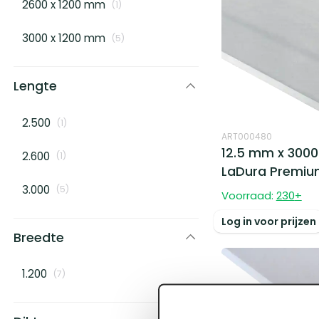
2600 x 1200 mm
(
1
)
3000 x 1200 mm
(
5
)
Lengte
2.500
(
1
)
ART000480
12.5 mm x 3000
2.600
(
1
)
LaDura Premiu
3.000
(
5
)
Voorraad:
230
+
Log in voor prijzen
Breedte
1.200
(
7
)