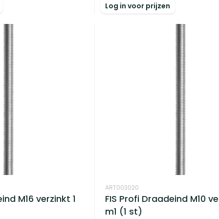
Log in voor prijzen
ART003020
eind M16 verzinkt 1
FIS Profi Draadeind M10 ver
m1 (1 st)