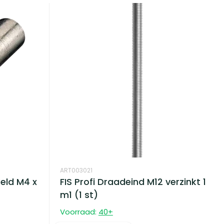
ART003021
eld M4 x
FIS Profi Draadeind M12 verzinkt 1
m1 (1 st)
Voorraad:
40
+