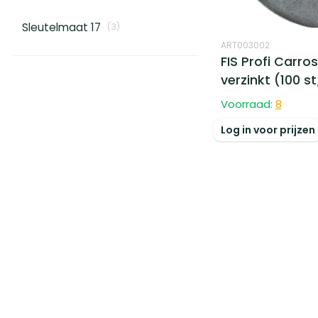
Sleutelmaat 17
(
3
)
ART003002
FIS Profi Carro
verzinkt (100 s
Voorraad:
8
Log in voor prijzen