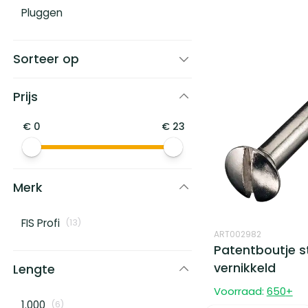
Pluggen
Sorteer op
Prijs
€
0
€
23
Merk
FIS Profi
(
13
)
ART002982
Patentboutje 
vernikkeld
Lengte
Voorraad:
650
+
1.000
(
6
)