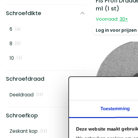
FIS Profi Draade
m1 (1 st)
Schroefdikte
Voorraad:
30
+
6
(
4
)
Log in voor prijzen
8
(
6
)
10
(
3
)
Schroefdraad
Deeldraad
(
13
)
Toestemming
Schroefkop
Deze website maakt gebruik
Zeskant kop
(
13
)