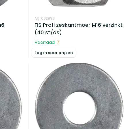
ART002998
m6
FIS Profi zeskantmoer M16 verzinkt
(40 st/ds)
Voorraad:
7
Log in voor prijzen