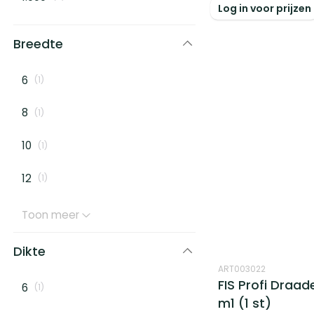
Log in voor prijzen
Breedte
6
(
1
)
8
(
1
)
10
(
1
)
12
(
1
)
Toon meer
Dikte
ART003022
FIS Profi Draad
6
(
1
)
m1 (1 st)