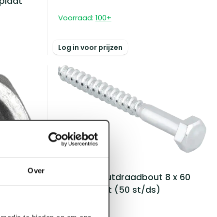
gplaat
)
Voorraad:
100
+
Log in voor prijzen
ART002944
Over
FIS Profi Houtdraadbout 8 x 60
mm verzinkt (50 st/ds)