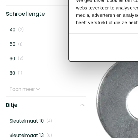
We gebruiken cookies om con
ART003006
websiteverkeer te analyseren
FIS Profi Isola
Schroeflengte
media, adverteren en analys
50mm verzinkt 
heeft verstrekt of die ze he
40
(
2
)
Voorraad:
10
+
Log in voor prijzen
50
(
1
)
60
(
3
)
80
(
1
)
Toon meer
Bitje
Sleutelmaat 10
(
4
)
Sleutelmaat 13
(
6
)