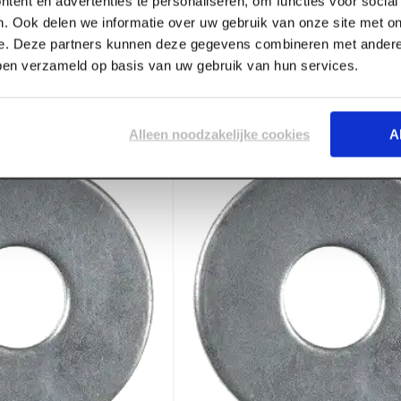
tent en advertenties te personaliseren, om functies voor socia
ART002996
. Ook delen we informatie over uw gebruik van onze site met on
tie-onderlegplaat
FIS Profi zeskantmoer M12
e. Deze partners kunnen deze gegevens combineren met andere 
(100 st/ds)
(75 st/ds)
bben verzameld op basis van uw gebruik van hun services.
Voorraad:
5
Log in voor prijzen
Alleen noodzakelijke cookies
A