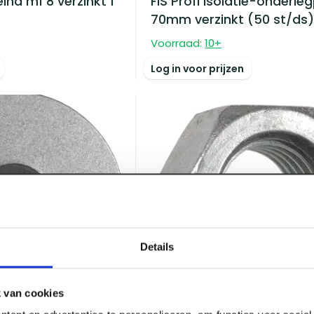
ind m1 8 verzinkt 1
FIS Profi Isolatie-onderle
70mm verzinkt (50 st/ds
Voorraad:
10
+
Log in voor prijzen
Details
 van cookies