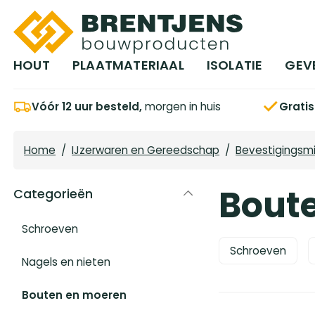
Ga naar hoofdinhoud
HOUT
PLAATMATERIAAL
ISOLATIE
GEV
Vóór 12 uur besteld,
morgen in huis
Grati
Home
/
IJzerwaren en Gereedschap
/
Bevestigingsm
Bout
Categorieën
Schroeven
Schroeven
Nagels en nieten
Bouten en moeren