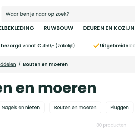
ELBEKLEDING
RUWBOUW
DEUREN EN KOZIJN
s bezorgd
vanaf € 450,- (zakelijk)
Uitgebreide
be
iddelen
/
Bouten en moeren
en en moeren
Nagels en nieten
Bouten en moeren
Pluggen
80 producten