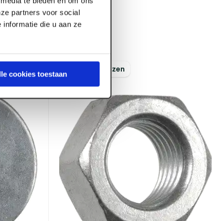
l media te bieden en om ons
ze partners voor social
Voorraad:
10
+
 verzinkt
informatie die u aan ze
Log in voor prijzen
lle cookies toestaan