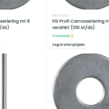
ART003001
sseriering m1 8
FIS Profi Carrosseriering 
t/ds)
verzinkt (100 st/ds)
Voorraad:
6
Log in voor prijzen