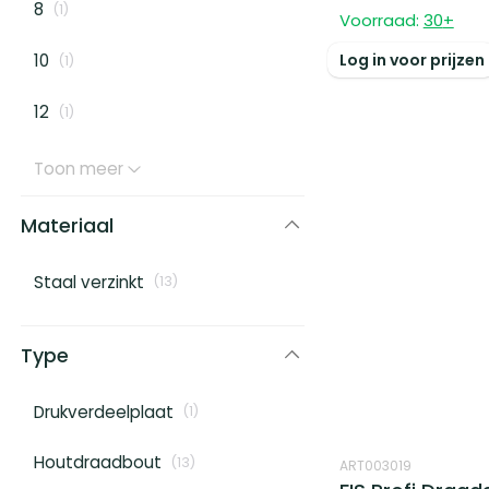
8
(
1
)
Voorraad:
30
+
Log in voor prijzen
10
(
1
)
12
(
1
)
Toon meer
Materiaal
Staal verzinkt
(
13
)
Type
Drukverdeelplaat
(
1
)
Houtdraadbout
(
13
)
ART003019