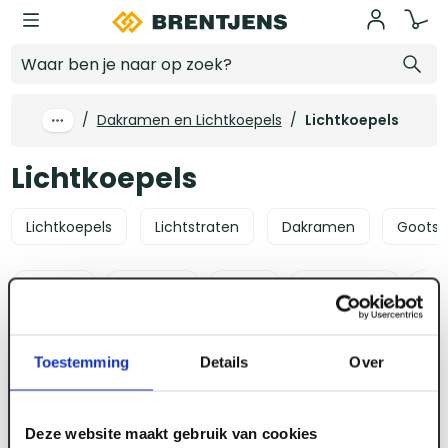
Ga naar hoofdinhoud
Lichtkoepels
/
Dakramen en Lichtkoepels
/
Lichtkoepels
Lichtkoepels
Lichtkoepels
Lichtstraten
Dakramen
Gootst
Lengte
Breedte
Dikte
Sorteer op
Alle 
2 producten
Toestemming
Details
Over
Deze website maakt gebruik van cookies