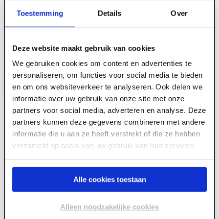
Toestemming
Details
Over
ART000472
ART000473
12.5 mm x 3000 x 1200
15 mm x 2500 x 1200
Deze website maakt gebruik van cookies
Pregyfeu-A1
Pregyfeu-A1
We gebruiken cookies om content en advertenties te
Voorraad:
50
+
Voorraad:
80
+
personaliseren, om functies voor social media te bieden
Log in voor prijzen
Log in voor prijzen
en om ons websiteverkeer te analyseren. Ook delen we
informatie over uw gebruik van onze site met onze
partners voor social media, adverteren en analyse. Deze
partners kunnen deze gegevens combineren met andere
informatie die u aan ze heeft verstrekt of die ze hebben
verzameld op basis van uw gebruik van hun services.
ART000475
Alle cookies toestaan
20 mm x 3000 x 1200
Pregyfeu-A1
Alleen noodzakelijke cookies
Voorraad:
60
+