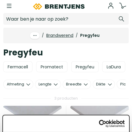
Ga naar hoofdinhoud
Pregyfeu
/
Brandwerend
/
Pregyfeu
Pregyfeu
Fermacell
Promatect
Pregyfeu
LaDura
Afmeting
Lengte
Breedte
Dikte
Plaats
3 producten