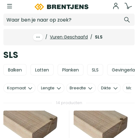
Ga naar hoofdinhoud
SLS
/
Vuren Geschaafd
/
SLS
SLS
Balken
Latten
Planken
SLS
Gevingerlas
Kopmaat
Lengte
Breedte
Dikte
Mater
14 producten