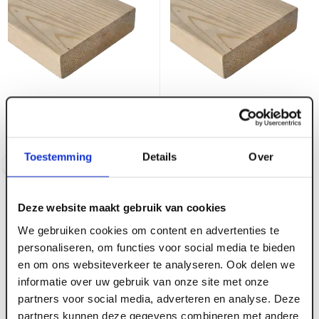
ART000038
ART004721
38 x 140 mm Vuren SLS
38 x 140 mm Vuren SLS
C24 FSC
C24 lange lengte FSC
Toestemming
Details
Over
Log in voor prijzen
Log in voor prijzen
Deze website maakt gebruik van cookies
We gebruiken cookies om content en advertenties te
personaliseren, om functies voor social media te bieden
en om ons websiteverkeer te analyseren. Ook delen we
informatie over uw gebruik van onze site met onze
ART000039
ART004722
partners voor social media, adverteren en analyse. Deze
38 x 170 mm Vuren SLS
38 x 170 mm Vuren SLS
partners kunnen deze gegevens combineren met andere