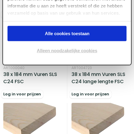
C24 FSC
C24 lange lengte FSC
informatie die u aan ze heeft verstrekt of die ze hebben
verzameld op basis van uw gebruik van hun services.
Log in voor prijzen
Log in voor prijzen
Alle cookies toestaan
Alleen noodzakelijke cookies
ART000040
ART004723
38 x 184 mm Vuren SLS
38 x 184 mm Vuren SLS
C24 FSC
C24 lange lengte FSC
Log in voor prijzen
Log in voor prijzen