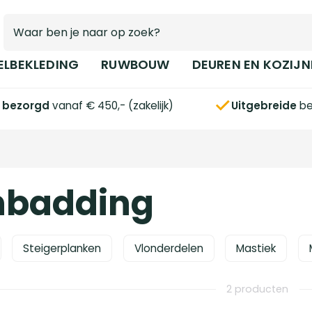
ELBEKLEDING
RUWBOUW
DEUREN EN KOZIJN
s bezorgd
vanaf € 450,- (zakelijk)
Uitgebreide
be
nbadding
Steigerplanken
Vlonderdelen
Mastiek
2 producten