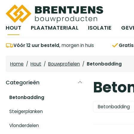
Ga naar hoofdinhoud
HOUT
PLAATMATERIAAL
ISOLATIE
GEV
Vóór 12 uur besteld,
morgen in huis
Grati
Home
/
Hout
/
Bouwprofielen
/
Betonbadding
Beto
Categorieën
Betonbadding
Betonbadding
Steigerplanken
Vlonderdelen