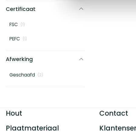
Certificaat
FSC
(
1
)
PEFC
(
1
)
Afwerking
Geschaafd
(
2
)
Hout
Contact
Plaatmateriaal
Klantenser