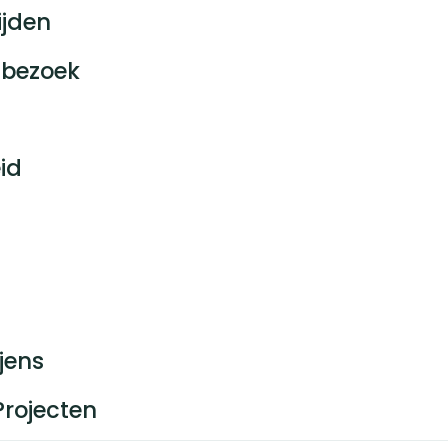
ijden
bezoek
id
jens
Projecten