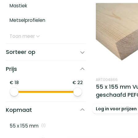
Mastiek
Metselprofielen
Toon meer
Sorteer op
Prijs
ART004866
€
18
€
22
55 x 155 mm V
geschaafd PEF
Log in voor prijzen
Kopmaat
55 x 155 mm
(
1
)