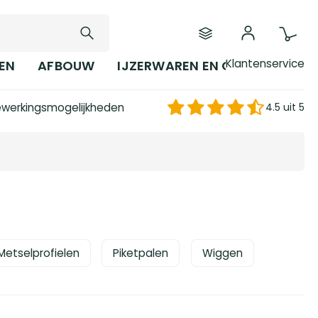
Klantenservice
EN
AFBOUW
IJZERWAREN EN GEREEDSCHAP
werkingsmogelijkheden
4.5 uit 5
Metselprofielen
Piketpalen
Wiggen