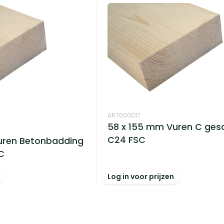
ART000017
58 x 155 mm Vuren C ges
C24 FSC
uren Betonbadding
C
Log in voor prijzen