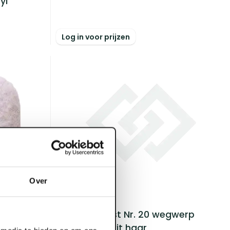
yl
Log in voor prijzen
Over
ART002026
Patentkwast Nr. 20 wegwerp
kunststof wit haar