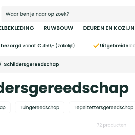
ELBEKLEDING
RUWBOUW
DEUREN EN KOZIJN
s bezorgd
vanaf € 450,- (zakelijk)
Uitgebreide
be
/
Schildersgereedschap
ldersgereedschap
ap
Tuingereedschap
Tegelzettersgereedschap
72 producten