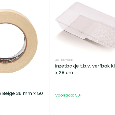
ART002068
Inzetbakje t.b.v. verfbak kl
x 28 cm
E Beige 36 mm x 50
Voorraad:
50
+