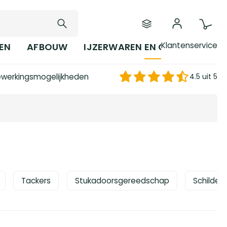
Klantenservice
EN
AFBOUW
IJZERWAREN EN GEREEDSCHAP
werkingsmogelijkheden
4.5 uit 5
Tackers
Stukadoorsgereedschap
Schilder