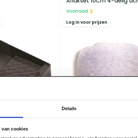
Aflakset 10Cm 4-delig acr
Voorraad:
9
Log in voor prijzen
Details
 36 x 29 cm
 van cookies