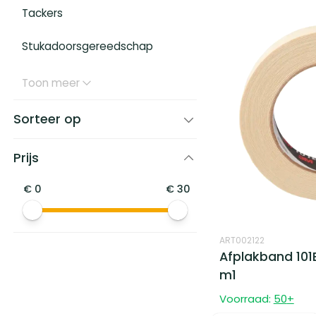
Tackers
Stukadoorsgereedschap
Toon meer
Sorteer op
Prijs
€
0
€
30
ART002122
Afplakband 101
m1
Voorraad:
50
+