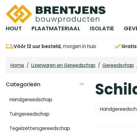
Ga naar hoofdinhoud
HOUT
PLAATMATERIAAL
ISOLATIE
GEV
Vóór 12 uur besteld,
morgen in huis
Grati
Home
/
IJzerwaren en Gereedschap
/
Gereedschap
Schi
Categorieën
Handgereedschap
Handgereedsch
Tuingereedschap
Tegelzettersgereedschap