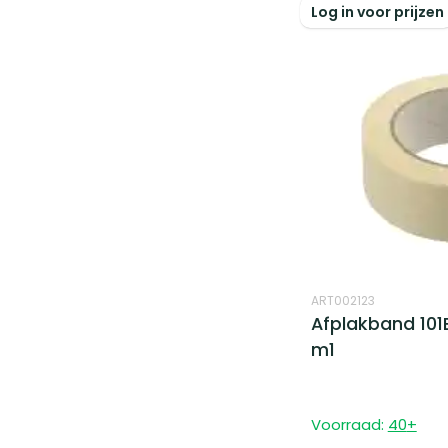
Log in voor prijzen
ART002123
Afplakband 101
m1
Voorraad:
40
+