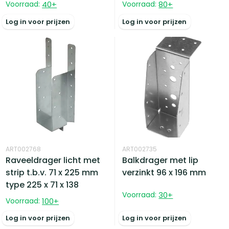
Voorraad:
40
+
Voorraad:
80
+
Log in voor prijzen
Log in voor prijzen
ART002768
ART002735
Raveeldrager licht met
Balkdrager met lip
strip t.b.v. 71 x 225 mm
verzinkt 96 x 196 mm
type 225 x 71 x 138
Voorraad:
30
+
Voorraad:
100
+
Log in voor prijzen
Log in voor prijzen