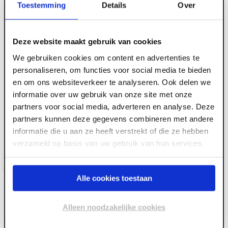
Toestemming
Details
Over
Deze website maakt gebruik van cookies
We gebruiken cookies om content en advertenties te
personaliseren, om functies voor social media te bieden
en om ons websiteverkeer te analyseren. Ook delen we
informatie over uw gebruik van onze site met onze
partners voor social media, adverteren en analyse. Deze
ART002734
ART002729
Balkdrager met lip
Balkdrager met lip
partners kunnen deze gegevens combineren met andere
verzinkt 71 x 246 mm
verzinkt 46 x 146 mm
informatie die u aan ze heeft verstrekt of die ze hebben
verzameld op basis van uw gebruik van hun services.
Voorraad:
120
+
Voorraad:
50
+
Log in voor prijzen
Log in voor prijzen
Alle cookies toestaan
Alleen noodzakelijke cookies