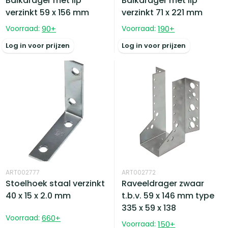
Balkdrager met lip
Balkdrager met lip
verzinkt 59 x 156 mm
verzinkt 71 x 221 mm
Voorraad:
90
+
Voorraad:
190
+
Log in voor prijzen
Log in voor prijzen
ART002777
ART002772
Stoelhoek staal verzinkt
Raveeldrager zwaar
40 x 15 x 2.0 mm
t.b.v. 59 x 146 mm type
335 x 59 x 138
Voorraad:
660
+
Voorraad:
150
+