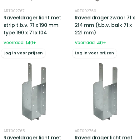
ART002767
ART002769
Raveeldrager licht met
Raveeldrager zwaar 71 x
strip t.b.v. 71 x 190 mm
214 mm (t.b.v. balk 71 x
type 190 x 71 x 104
221 mm)
Voorraad:
140
+
Voorraad:
40
+
Log in voor prijzen
Log in voor prijzen
ART002765
ART002764
Raveeldrager licht met
Raveeldrager licht met