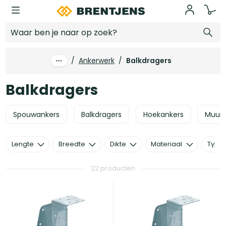
Ga naar hoofdinhoud
Balkdragers
/
Ankerwerk
/
Balkdragers
Balkdragers
Spouwankers
Balkdragers
Hoekankers
Muurp
Lengte
Breedte
Dikte
Materiaal
Type
22 producten