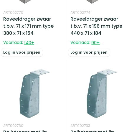
ART002773
ART002774
Raveeldrager zwaar
Raveeldrager zwaar
t.b.v. 71 x 171 mm type
t.b.v. 71 x 196 mm type
380 x 71 x 154
440 x 71 x 184
Voorraad:
140
+
Voorraad:
90
+
Log in voor prijzen
Log in voor prijzen
ART002730
ART002733