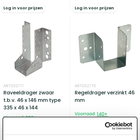
Log in voor prijzen
Log in voor prijzen
ART002771
ART002775
Raveeldrager zwaar
Regeldrager verzinkt 46
t.b.v. 46 x 146 mm type
mm
335 x 46 x 144
Voorraad:
140
+
Voorraad:
290
+
Log in voor prijzen
Log in voor prijzen