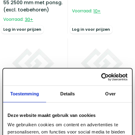
55 2500 mm met ponsg.
(excl. toebehoren)
Voorraad:
10
+
Voorraad:
30
+
Log in voor prijzen
Log in voor prijzen
Toestemming
Details
Over
ART001223
ART001330
Daktrim koppelplaat
Klemplaatjes kunststof
Solo 60 mm brute (1x
wit doorsnede 50 mm
Deze website maakt gebruik van cookies
per 2 daktrim)
(250 st/zk)
We gebruiken cookies om content en advertenties te
Voorraad:
10
+
Voorraad:
20
+
personaliseren, om functies voor social media te bieden