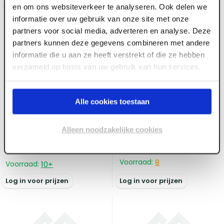
Log in voor prijzen
Log in voor prijzen
en om ons websiteverkeer te analyseren. Ook delen we
informatie over uw gebruik van onze site met onze
partners voor social media, adverteren en analyse. Deze
partners kunnen deze gegevens combineren met andere
informatie die u aan ze heeft verstrekt of die ze hebben
verzameld op basis van uw gebruik van hun services.
Alle cookies toestaan
ART001222
Aluminium daktrim
ART001228
Alleen noodzakelijke cookies
recht buitenhoek 35 x
EPDM Solotrim
35 mm / 500 x 500 mm
Buitenhoek 60 x 55 mm
Voorraad:
8
Voorraad:
10
+
Log in voor prijzen
Log in voor prijzen