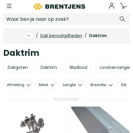
Ga naar hoofdinhoud
Daktrim
/
Dak benodigdheden
/
Daktrim
Daktrim
Dakgoten
Daktrim
Bladlood
Loodvervangers
Afmeting
Merk
Lengte
Breedte
Dikte
16 producten