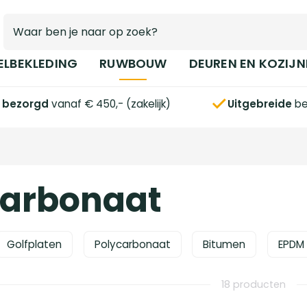
ELBEKLEDING
RUWBOUW
DEUREN EN KOZIJN
s bezorgd
vanaf € 450,- (zakelijk)
Uitgebreide
be
carbonaat
Golfplaten
Polycarbonaat
Bitumen
EPDM
18 producten