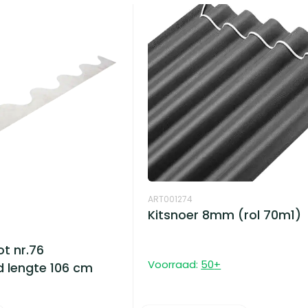
ART001274
Kitsnoer 8mm (rol 70m1)
t nr.76
Voorraad:
50
+
 lengte 106 cm