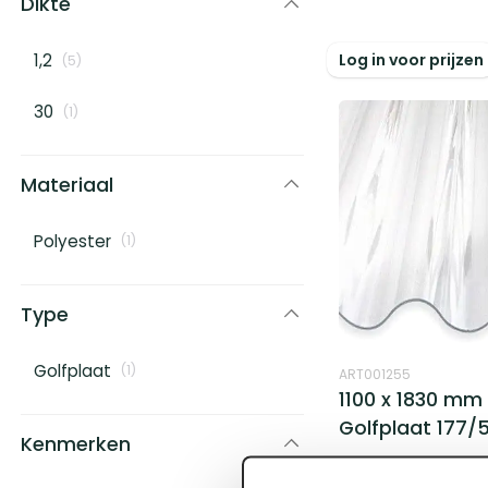
Dikte
Log in voor prijzen
1,2
(
5
)
30
(
1
)
Materiaal
Polyester
(
1
)
Type
Golfplaat
(
1
)
ART001255
1100 x 1830 mm
Golfplaat 177/5
Kenmerken
Voorraad:
8