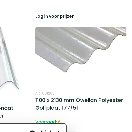
Log in voor prijzen
ART001263
1100 x 2130 mm Owellan Polyester
Golfplaat 177/51
onaat
er
Voorraad:
6