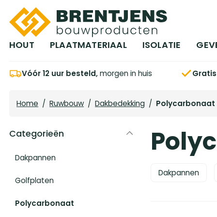
Ga naar hoofdinhoud
HOUT
PLAATMATERIAAL
ISOLATIE
GEV
Vóór 12 uur besteld,
morgen in huis
Grati
Home
/
Ruwbouw
/
Dakbedekking
/
Polycarbonaat
Poly
Categorieën
Dakpannen
Dakpannen
Golfplaten
Polycarbonaat