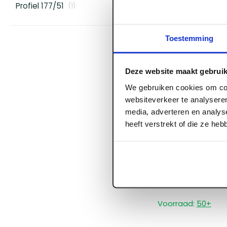
Profiel 177/51
(
1
)
Log in voor prijzen
Toestemming
Deze website maakt gebruik
We gebruiken cookies om con
websiteverkeer te analyseren
media, adverteren en analys
heeft verstrekt of die ze he
ART001284
Vogelpen 1 m1 
Voorraad:
50
+