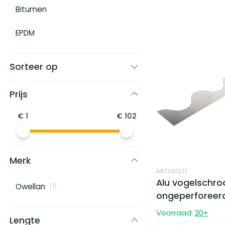
Bitumen
EPDM
Sorteer op
Prijs
€
1
€
102
Merk
ART001271
Alu vogelschroo
Owellan
(
1
)
ongeperforeerd
Voorraad:
20
+
Lengte