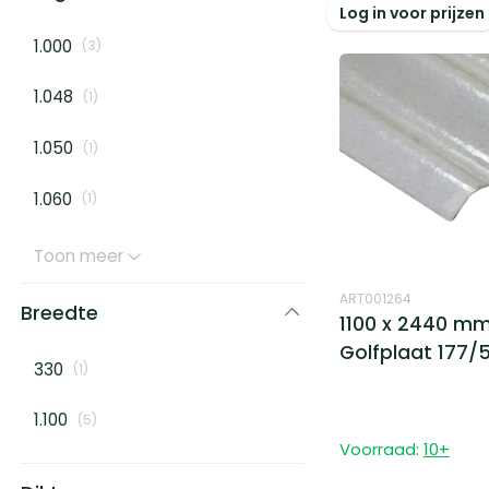
Log in voor prijzen
1.000
(
3
)
1.048
(
1
)
1.050
(
1
)
1.060
(
1
)
Toon meer
ART001264
Breedte
1100 x 2440 mm
Golfplaat 177/5
330
(
1
)
1.100
(
5
)
Voorraad:
10
+