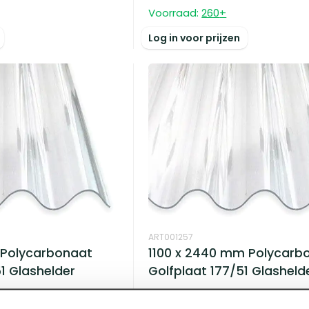
Voorraad:
260
+
Log in voor prijzen
ART001257
 Polycarbonaat
1100 x 2440 mm Polycarb
1 Glashelder
Golfplaat 177/51 Glasheld
Voorraad:
3