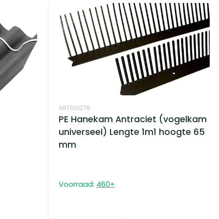
ART001278
PE Hanekam Antraciet (vogelkam
universeel) Lengte 1m1 hoogte 65
mm
Voorraad:
460
+