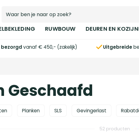
ELBEKLEDING
RUWBOUW
DEUREN EN KOZIJN
s bezorgd
vanaf € 450,- (zakelijk)
Uitgebreide
be
n Geschaafd
ten
Planken
SLS
Gevingerlast
Rabatd
52 producten