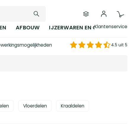
Klantenservice
EN
AFBOUW
IJZERWAREN EN GEREEDSCHAP
werkingsmogelijkheden
4.5 uit 5
elen
Vloerdelen
Kraaldelen