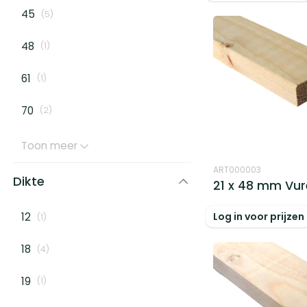
45
(
5
)
48
(
1
)
61
(
1
)
70
(
2
)
Toon meer
ART000003
Dikte
21 x 48 mm Vu
Log in voor prijzen
12
(
1
)
18
(
4
)
19
(
1
)