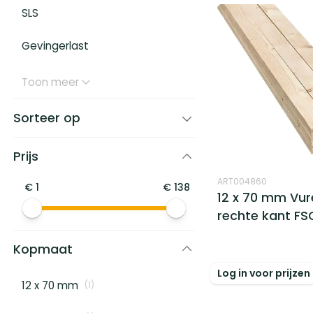
SLS
Gevingerlast
Toon meer
Sorteer op
Prijs
ART004860
€
1
€
138
12 x 70 mm Vu
rechte kant FS
Kopmaat
Log in voor prijzen
12 x 70 mm
(
1
)