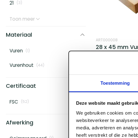
21
(
3
)
Toon meer
Materiaal
ART000008
28 x 45 mm Vu
Vuren
(
1
)
Vurenhout
(
44
)
Toestemming
Certificaat
FSC
(
52
)
Deze website maakt gebruik
We gebruiken cookies om con
Log in voor prijzen
websiteverkeer te analyseren
Afwerking
media, adverteren en analys
heeft verstrekt of die ze he