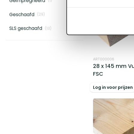
Geïmpregneerd
(
1
)
Geschaafd
(
29
)
SLS geschaafd
(
13
)
ART000006
28 x 145 mm V
FSC
Log in voor prijzen