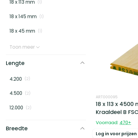
18 x 113 mm
(
1
)
18 x 145 mm
(
1
)
18 x 45 mm
(
1
)
Toon meer
Lengte
4.200
(
2
)
4.500
(
2
)
ART000095
18 x 113 x 450
12.000
(
2
)
Kraaldeel B FS
Voorraad:
470
+
Breedte
Log in voor prijzen