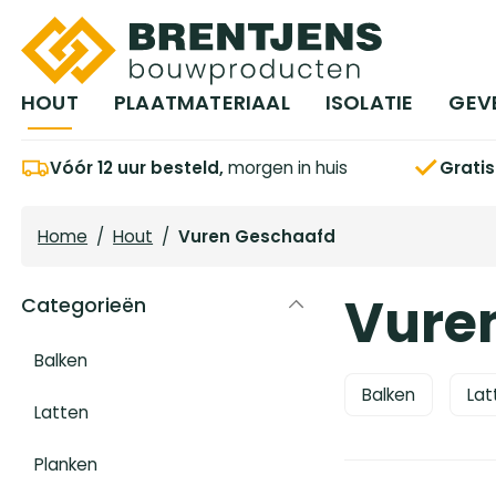
Ga naar hoofdinhoud
HOUT
PLAATMATERIAAL
ISOLATIE
GEV
Vóór 12 uur besteld,
morgen in huis
Grati
Home
/
Hout
/
Vuren Geschaafd
Vure
Categorieën
Balken
Balken
Lat
Latten
Planken