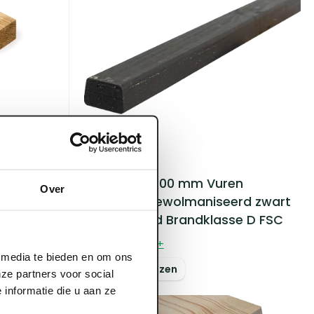
 Keeplat
keept
ART005708
28 x 45 x 4200 mm Vuren
Over
Achterlat gewolmaniseerd zwart
afgeschuind Brandklasse D FSC
Voorraad:
800
+
l media te bieden en om ons
Log in voor prijzen
ze partners voor social
informatie die u aan ze