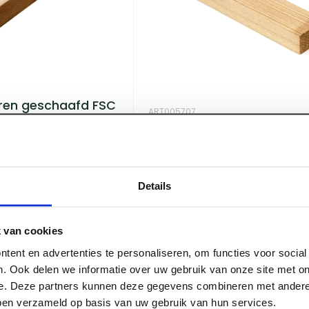
ren geschaafd FSC
ART005707
28 x 45 x 4200 mm Vuren
gewolmaniseerd enkel ge
FSC
Details
Voorraad:
450
+
 van cookies
tent en advertenties te personaliseren, om functies voor socia
Log in voor prijzen
. Ook delen we informatie over uw gebruik van onze site met on
e. Deze partners kunnen deze gegevens combineren met andere 
bben verzameld op basis van uw gebruik van hun services.