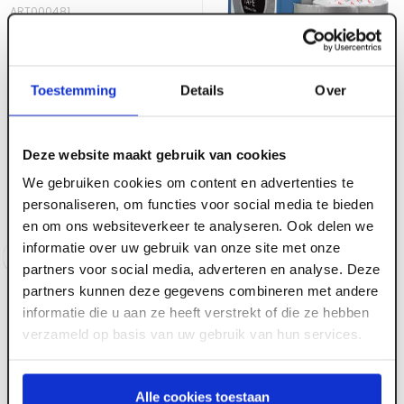
ART000481
Flexibele
Hoekbeschermers
Flexcorner Miller 30
Toestemming
Details
Over
m1/op rol
Deze website maakt gebruik van cookies
ART004772
Tec7 WP7-202 Roof
Voorraad:
7
We gebruiken cookies om content en advertenties te
Tape 150mm x 10m
personaliseren, om functies voor social media te bieden
Voorraad:
10
+
en om ons websiteverkeer te analyseren. Ook delen we
informatie over uw gebruik van onze site met onze
Log in voor prijzen
Log in voor prijzen
partners voor social media, adverteren en analyse. Deze
partners kunnen deze gegevens combineren met andere
informatie die u aan ze heeft verstrekt of die ze hebben
verzameld op basis van uw gebruik van hun services.
Alle cookies toestaan