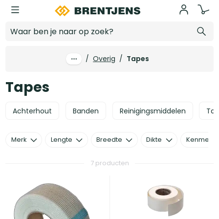
Ga naar hoofdinhoud
Tapes
/
Overig
/
Tapes
Tapes
Achterhout
Banden
Reinigingsmiddelen
Ta
Merk
Lengte
Breedte
Dikte
Kenmerk
7 producten