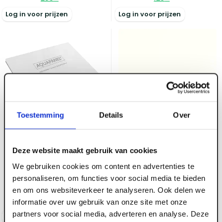
Log in voor prijzen
Log in voor prijzen
Toestemming
Details
Over
ART004807
ART000392
12.5 mm x 1200 x 900
16 mm x 2800 x 2070
Deze website maakt gebruik van cookies
Aquapanel Cement
Spaanplaat
We gebruiken cookies om content en advertenties te
Board Outdoor
geplastificeerd 00025
personaliseren, om functies voor social media te bieden
Front White CST PEFC
en om ons websiteverkeer te analyseren. Ook delen we
Voorraad:
160
+
Voorraad:
20
+
informatie over uw gebruik van onze site met onze
partners voor social media, adverteren en analyse. Deze
Log in voor prijzen
Log in voor prijzen