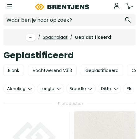
Ga naar hoofdinhoud
Geplastificeerd
/
Spaanplaat
/
Geplastificeerd
Geplastificeerd
Blank
Vochtwerend V313
Geplastificeerd
Ce
Afmeting
Lengte
Breedte
Dikte
Plaats
41 producten