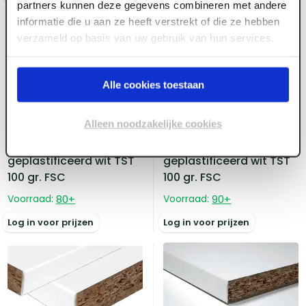
partners kunnen deze gegevens combineren met andere
informatie die u aan ze heeft verstrekt of die ze hebben
verzameld op basis van uw gebruik van hun services.
Alle cookies toestaan
ART000427
ART000417
Alleen noodzakelijke cookies
18 mm x 2500 x 200
18 mm x 3050 x 300
Meubelpaneel
Meubelpaneel
geplastificeerd wit TST
geplastificeerd wit TST
100 gr. FSC
100 gr. FSC
Voorraad:
80
+
Voorraad:
90
+
Log in voor prijzen
Log in voor prijzen