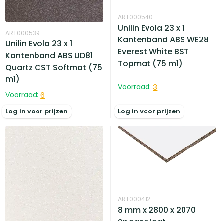
ART000540
Unilin Evola 23 x 1
ART000539
Kantenband ABS WE28
Unilin Evola 23 x 1
Everest White BST
Kantenband ABS UD81
Topmat (75 m1)
Quartz CST Softmat (75
m1)
Voorraad:
3
Voorraad:
6
Log in voor prijzen
Log in voor prijzen
ART000412
8 mm x 2800 x 2070