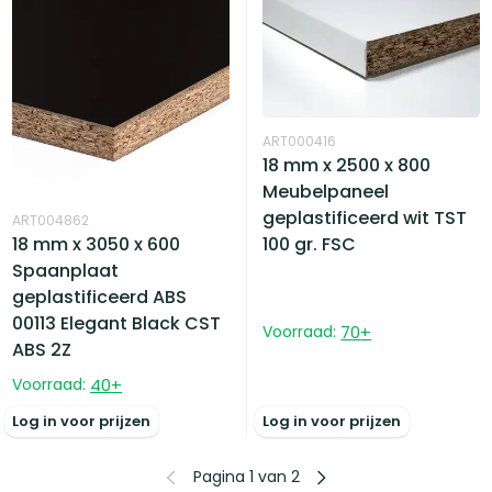
ART000416
18 mm x 2500 x 800
Meubelpaneel
geplastificeerd wit TST
ART004862
18 mm x 3050 x 600
100 gr. FSC
Spaanplaat
geplastificeerd ABS
00113 Elegant Black CST
Voorraad:
70
+
ABS 2Z
Voorraad:
40
+
Log in voor prijzen
Log in voor prijzen
Pagina 1 van 2