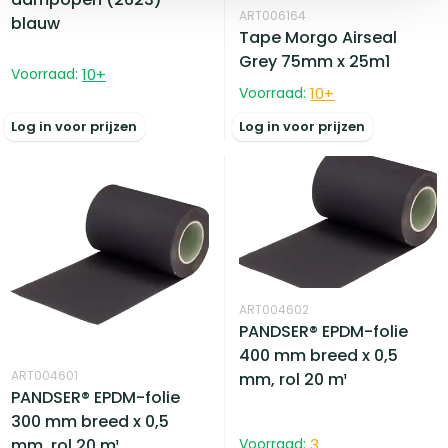
ART006164
blauw
Tape Morgo Airseal
Grey 75mm x 25m1
Voorraad:
10
+
Voorraad:
10
+
Log in voor prijzen
Log in voor prijzen
ART004602
PANDSER® EPDM-folie
400 mm breed x 0,5
ART004601
mm, rol 20 m¹
PANDSER® EPDM-folie
300 mm breed x 0,5
mm, rol 20 m¹
Voorraad:
3