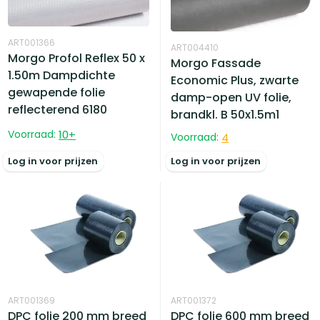
ART001366
ART004410
Morgo Profol Reflex 50 x
Morgo Fassade
1.50m Dampdichte
Economic Plus, zwarte
gewapende folie
damp-open UV folie,
reflecterend 6180
brandkl. B 50x1.5m1
Voorraad:
10
+
Voorraad:
4
Log in voor prijzen
Log in voor prijzen
ART001369
ART001372
DPC folie 200 mm breed
DPC folie 600 mm breed