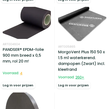
ART004604
ART005865
PANDSER® EPDM-folie
MorgoVent Plus 150 50 x
900 mm breed x 0,5
1.5 m1 waterkerend.
mm, rol 20 m¹
dampopen (Zwart) incl.
kleefrand
Voorraad:
4
Voorraad:
260
+
Log in voor prijzen
Log in voor prijzen