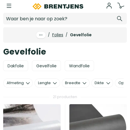
Ga naar hoofdinhoud
Gevelfolie
/
Folies
/
Gevelfolie
Gevelfolie
Dakfolie
Gevelfolie
Wandfolie
Afmeting
Lengte
Breedte
Dikte
Opper
21 producten