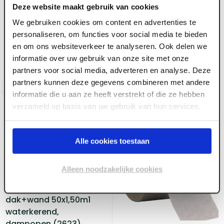
DPC folie 450 mm breed
Deze website maakt gebruik van cookies
(rol 50 m1)
ART004600
We gebruiken cookies om content en advertenties te
PANDSER® EPDM-folie
personaliseren, om functies voor social media te bieden
200 mm breed x 0,5
en om ons websiteverkeer te analyseren. Ook delen we
Voorraad:
6
mm, rol 20 m¹
informatie over uw gebruik van onze site met onze
partners voor social media, adverteren en analyse. Deze
Voorraad:
20
+
partners kunnen deze gegevens combineren met andere
Log in voor prijzen
Log in voor prijzen
informatie die u aan ze heeft verstrekt of die ze hebben
verzameld op basis van uw gebruik van hun services.
Alle cookies toestaan
Alleen noodzakelijke cookies
ART004409
MorgoVent 150
dak+wand 50x1,50m1
waterkerend,
dampopen (2623)