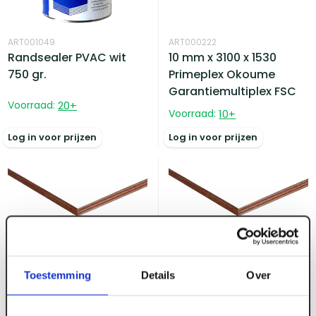
ART001049
ART000222
Randsealer PVAC wit
10 mm x 3100 x 1530
750 gr.
Primeplex Okoume
Garantiemultiplex FSC
Voorraad:
20
+
Voorraad:
10
+
Log in voor prijzen
Log in voor prijzen
ART000223
ART000224
Toestemming
Details
Over
12 mm x 2500 x 1220
12 mm x 3100 x 1530
Primeplex Okoume
Primeplex Okoume