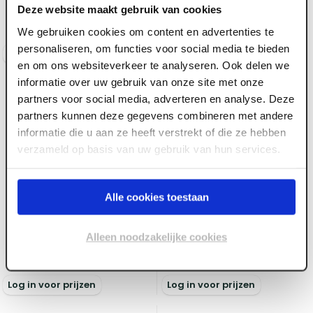
Garantiemultiplex FSC
Garantiemultiplex FSC
Deze website maakt gebruik van cookies
Voorraad:
160
+
Voorraad:
40
+
We gebruiken cookies om content en advertenties te
personaliseren, om functies voor social media te bieden
Log in voor prijzen
Log in voor prijzen
en om ons websiteverkeer te analyseren. Ook delen we
informatie over uw gebruik van onze site met onze
partners voor social media, adverteren en analyse. Deze
partners kunnen deze gegevens combineren met andere
informatie die u aan ze heeft verstrekt of die ze hebben
verzameld op basis van uw gebruik van hun services.
ART000225
ART000226
Alle cookies toestaan
15 mm x 2500 x 1220
15 mm x 3100 x 1530
Primeplex Okoume
Primeplex Okoume
Alleen noodzakelijke cookies
Garantiemultiplex FSC
Garantiemultiplex FSC
Voorraad:
150
+
Voorraad:
90
+
Log in voor prijzen
Log in voor prijzen