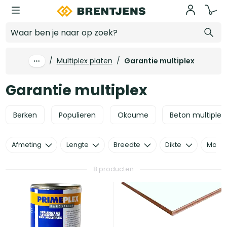
Ga naar hoofdinhoud
Garantie multiplex
/
Multiplex platen
/
Garantie multiplex
Garantie multiplex
Berken
Populieren
Okoume
Beton multiplex
Afmeting
Lengte
Breedte
Dikte
Mater
8 producten