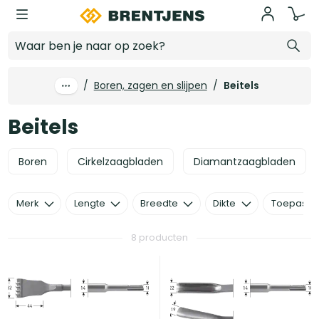
Ga naar hoofdinhoud
Beitels
/
Boren, zagen en slijpen
/
Beitels
Beitels
Boren
Cirkelzaagbladen
Diamantzaagbladen
Merk
Lengte
Breedte
Dikte
Toepassi
8 producten