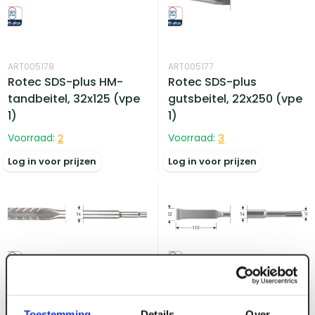
ART005178
ART005177
Rotec SDS-plus HM-
Rotec SDS-plus
tandbeitel, 32x125 (vpe
gutsbeitel, 22x250 (vpe
1)
1)
Voorraad:
2
Voorraad:
3
Log in voor prijzen
Log in voor prijzen
ART005181
ART005179
Toestemming
Details
Over