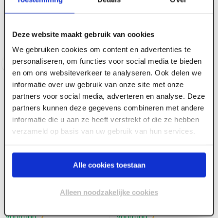
Rotec SDS-plus
Rotec SDS-plus HM-
plattebeitel, V-Breaker,
tandbeitel, 32x200 (vpe
20x250 (vpe 1)
1)
Deze website maakt gebruik van cookies
Voorraad:
2
Voorraad:
3
We gebruiken cookies om content en advertenties te
personaliseren, om functies voor social media te bieden
Log in voor prijzen
Log in voor prijzen
en om ons websiteverkeer te analyseren. Ook delen we
informatie over uw gebruik van onze site met onze
partners voor social media, adverteren en analyse. Deze
partners kunnen deze gegevens combineren met andere
informatie die u aan ze heeft verstrekt of die ze hebben
verzameld op basis van uw gebruik van hun services.
Alle cookies toestaan
ART005535
ART005180
Rotec SDS-plus
Rotec SDS-plus
Spadebeitel, V-Breaker,
puntbeitel, V-Breaker
Alleen noodzakelijke cookies
40x250 mm (vpe 1)
(vpe 1)
Voorraad:
2
Voorraad:
2