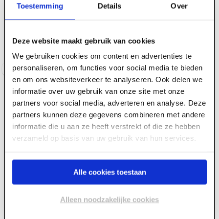
ART000518
CK+L P5 wit FSC
Toestemming
Details
Over
34 mm x 6000 x 200
Werzalit Vensterbank
Exclusiv 001 wit
Voorraad:
20
+
Deze website maakt gebruik van cookies
Voorraad:
10
+
We gebruiken cookies om content en advertenties te
personaliseren, om functies voor social media te bieden
Log in voor prijzen
Log in voor prijzen
en om ons websiteverkeer te analyseren. Ook delen we
informatie over uw gebruik van onze site met onze
partners voor social media, adverteren en analyse. Deze
partners kunnen deze gegevens combineren met andere
informatie die u aan ze heeft verstrekt of die ze hebben
verzameld op basis van uw gebruik van hun services.
Alle cookies toestaan
ART000519
34 mm x 6000 x 300
ART000520
Werzalit Vensterbank
Alleen noodzakelijke cookies
34 mm x 6000 x 300
Exclusiv 310 Dolomit
Werzalit Vensterbank