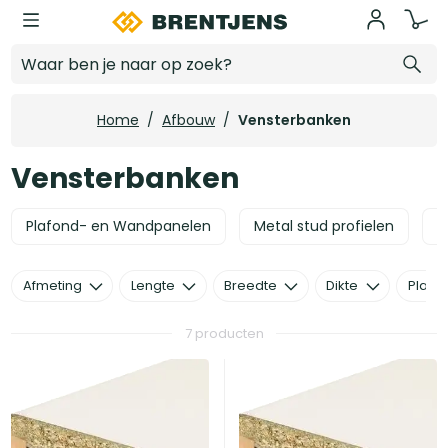
Ga naar hoofdinhoud
Vensterbanken
Home
/
Afbouw
/
Vensterbanken
Vensterbanken
Plafond- en Wandpanelen
Metal stud profielen
L
Afmeting
Lengte
Breedte
Dikte
Plaats
7 producten