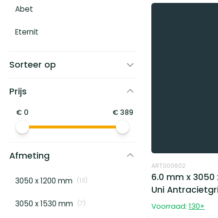
Abet
Eternit
Sorteer op
Prijs
€
0
€
389
Afmeting
ART000602
6.0 mm x 3050 
3050 x 1200 mm
(
13
)
Uni Antracietgri
3050 x 1530 mm
(
7
)
Voorraad:
130
+