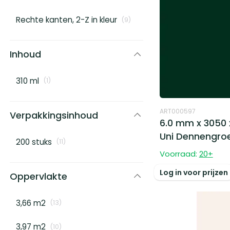
Rechte kanten, 2-Z in kleur
(
9
)
Inhoud
310 ml
(
1
)
ART000597
Verpakkingsinhoud
6.0 mm x 3050 
Uni Dennengro
200 stuks
(
11
)
Voorraad:
20
+
Log in voor prijzen
Oppervlakte
3,66 m2
(
13
)
3,97 m2
(
10
)