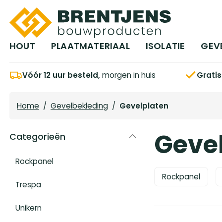
Ga naar hoofdinhoud
HOUT
PLAATMATERIAAL
ISOLATIE
GEV
Vóór 12 uur besteld,
morgen in huis
Grati
Home
/
Gevelbekleding
/
Gevelplaten
Geve
Categorieën
Rockpanel
Rockpanel
Trespa
Unikern