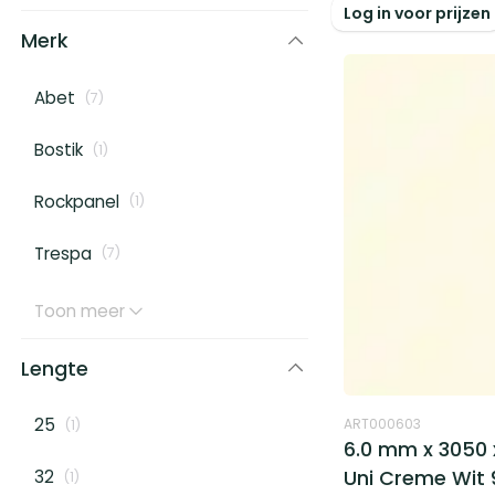
Log in voor prijzen
Merk
Abet
(
7
)
Bostik
(
1
)
Rockpanel
(
1
)
Trespa
(
7
)
Toon meer
Lengte
25
ART000603
(
1
)
6.0 mm x 3050 
Uni Creme Wit 
32
(
1
)