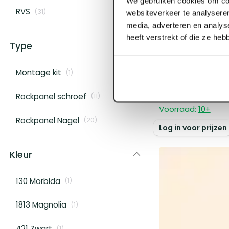
We gebruiken cookies om con
RVS
(
31
)
websiteverkeer te analyseren
media, adverteren en analys
heeft verstrekt of die ze he
Type
ART000631
Montage kit
(
1
)
6.0 mm x 3050 
1-z RAL 9010 Zu
Rockpanel schroef
(
11
)
Voorraad:
10
+
Rockpanel Nagel
(
20
)
Log in voor prijzen
Kleur
130 Morbida
(
1
)
1813 Magnolia
(
1
)
421 Zwart
(
1
)