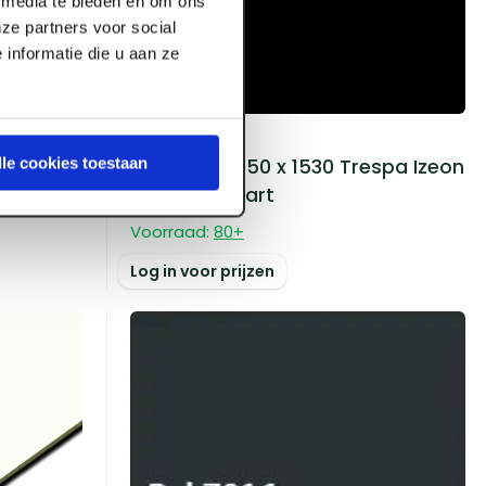
l media te bieden en om ons
ze partners voor social
informatie die u aan ze
ART000630
lle cookies toestaan
spa Izeon
6.0 mm x 3050 x 1530 Trespa Izeon
1-z 9005 Zwart
Voorraad:
80
+
Log in voor prijzen