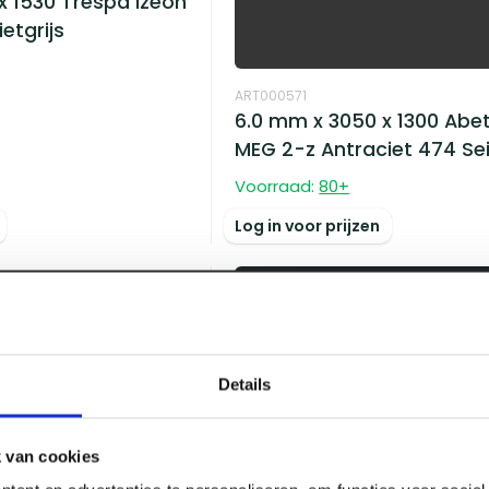
x 1530 Trespa Izeon
etgrijs
ART000571
6.0 mm x 3050 x 1300 Abet
MEG 2-z Antraciet 474 Se
Voorraad:
80
+
Log in voor prijzen
Details
 van cookies