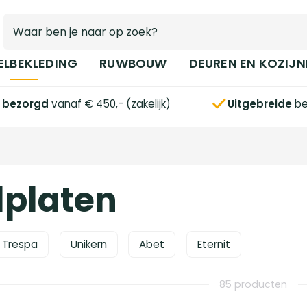
ELBEKLEDING
RUWBOUW
DEUREN EN KOZIJN
s bezorgd
vanaf € 450,- (zakelijk)
Uitgebreide
be
lplaten
Trespa
Unikern
Abet
Eternit
85 producten