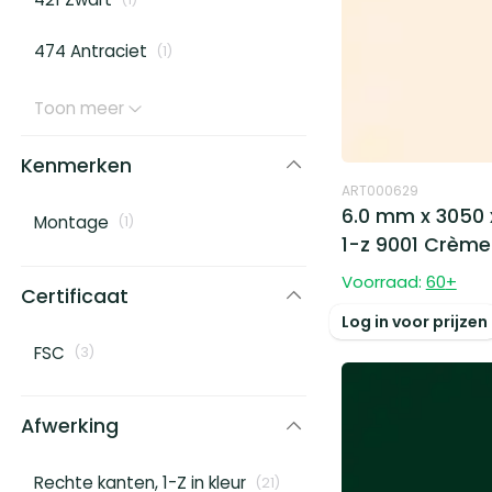
474 Antraciet
(
1
)
Toon meer
Kenmerken
ART000629
6.0 mm x 3050 
Montage
(
1
)
1-z 9001 Crème
Voorraad:
60
+
Certificaat
Log in voor prijzen
FSC
(
3
)
Afwerking
Rechte kanten, 1-Z in kleur
(
21
)