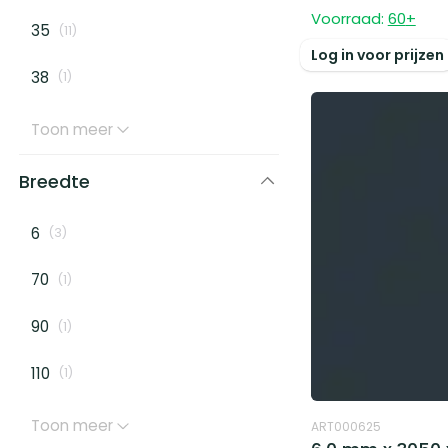
Voorraad:
60
+
35
(
11
)
Log in voor prijzen
38
(
1
)
Toon meer
Breedte
6
(
3
)
70
(
1
)
90
(
1
)
110
(
1
)
Toon meer
ART000625