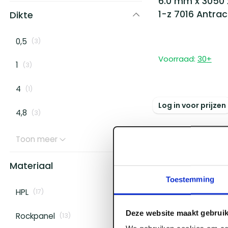
6.0 mm x 3050 
1-z 7016 Antraci
Dikte
0,5
(
3
)
Voorraad:
30
+
1
(
3
)
4
(
1
)
Log in voor prijzen
4,8
(
3
)
Toon meer
Materiaal
Toestemming
HPL
(
17
)
Deze website maakt gebruik
Rockpanel
(
13
)