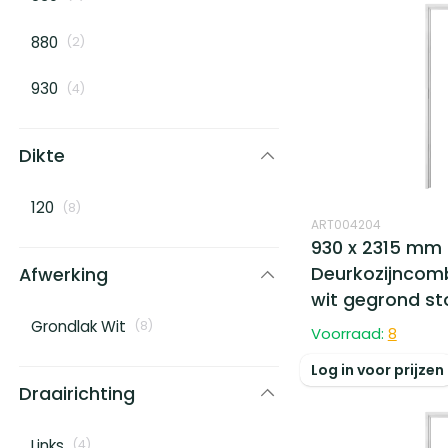
880
(
2
)
930
(
4
)
Dikte
120
(
8
)
ART004204
930 x 2315 mm
Deurkozijncomb
Afwerking
wit gegrond s
Grondlak Wit
(
8
)
Voorraad:
8
Log in voor prijzen
Draairichting
Links
(
4
)