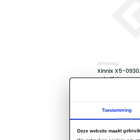
ART004662
Xinnix X5-0930.
schuifdeursys
Voorraad:
7
Log in voor prijzen
Toestemming
Deze website maakt gebruik