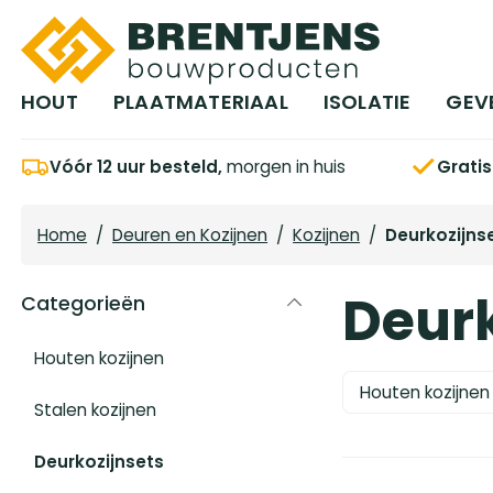
Ga naar hoofdinhoud
HOUT
PLAATMATERIAAL
ISOLATIE
GEV
Vóór 12 uur besteld,
morgen in huis
Grati
Home
/
Deuren en Kozijnen
/
Kozijnen
/
Deurkozijns
Deurk
Categorieën
Houten kozijnen
Houten kozijnen
Stalen kozijnen
Deurkozijnsets