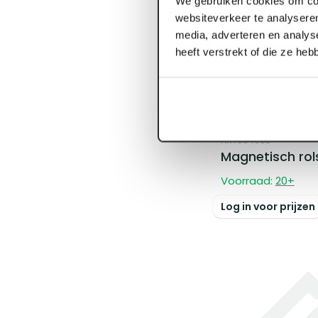
We gebruiken cookies om con
websiteverkeer te analyseren
media, adverteren en analys
heeft verstrekt of die ze he
ART004653
Magnetisch rol
Voorraad:
20
+
Log in voor prijzen