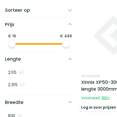
Sorteer op
Prijs
€
19
€
449
Lengte
2.115
(
6
)
ART004658
Xinnix XP50-3
2.315
(
2
)
lengte 3000m
Voorraad:
160
+
Breedte
Log in voor prijzen
830
(
2
)