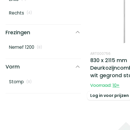
Rechts
(
4
)
Frezingen
Nemef 1200
(
8
)
ART000756
830 x 2115 mm
Vorm
Deurkozijncomb
wit gegrond s
Stomp
(
8
)
Voorraad:
10
+
Log in voor prijzen