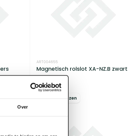
ART004655
ders
Magnetisch rolslot XA-NZ.B zwart
Voorraad:
5
Log in voor prijzen
Over