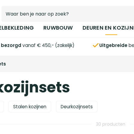
ELBEKLEDING
RUWBOUW
DEUREN EN KOZIJN
s bezorgd
vanaf € 450,- (zakelijk)
Uitgebreide
be
ets
ozijnsets
Stalen kozijnen
Deurkozijnsets
30 producten