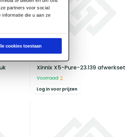
l media te bieden en om ons
ze partners voor social
informatie die u aan ze
lle cookies toestaan
ART004663
tuk
Xinnix X5-Pure-23.139 afwerkset
Voorraad:
2
Log in voor prijzen