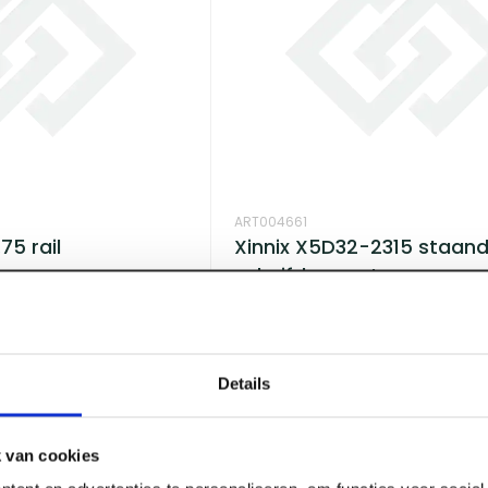
ART004661
75 rail
Xinnix X5D32-2315 staan
teem
schuifdeursysteem
Voorraad:
6
Log in voor prijzen
Details
 van cookies