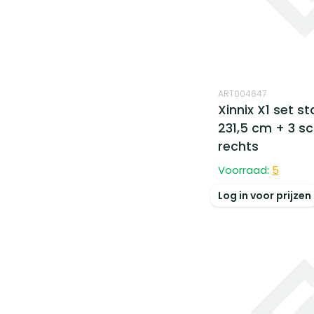
ART004647
Xinnix X1 set s
231,5 cm + 3 s
rechts
Voorraad:
5
Log in voor prijzen