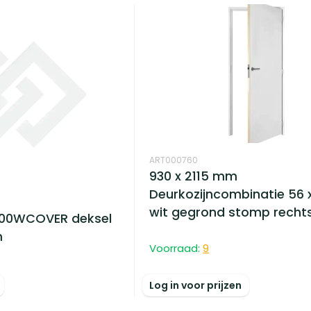
ART000760
930 x 2115 mm
Deurkozijncombinatie 56 
wit gegrond stomp recht
000WCOVER deksel
m
Voorraad:
9
Log in voor prijzen