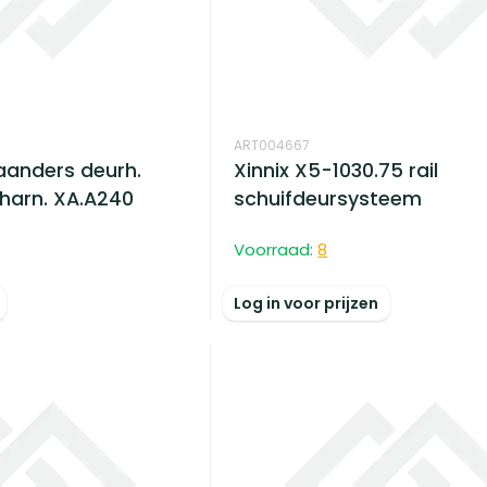
ART004667
taanders deurh.
Xinnix X5-1030.75 rail
charn. XA.A240
schuifdeursysteem
Voorraad:
8
Log in voor prijzen