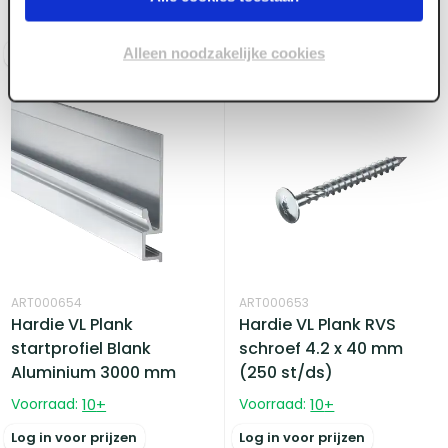
Voorraad:
20
+
Voorraad:
6
Alleen noodzakelijke cookies
Log in voor prijzen
Log in voor prijzen
ART000654
ART000653
Hardie VL Plank
Hardie VL Plank RVS
startprofiel Blank
schroef 4.2 x 40 mm
Aluminium 3000 mm
(250 st/ds)
Voorraad:
10
+
Voorraad:
10
+
Log in voor prijzen
Log in voor prijzen