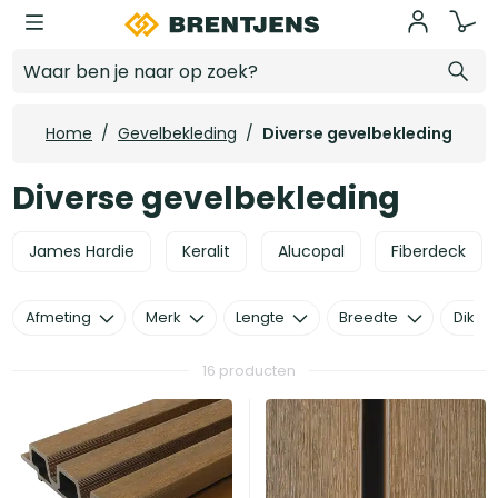
Ga naar hoofdinhoud
Diverse gevelbekleding
Home
/
Gevelbekleding
/
Diverse gevelbekleding
Diverse gevelbekleding
James Hardie
Keralit
Alucopal
Fiberdeck
Afmeting
Merk
Lengte
Breedte
Dikte
16 producten