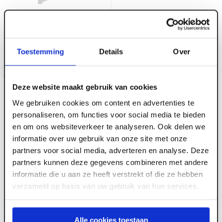
ART000577
11 x 31 x 4000 mm Keralit
Voorraad:
8
basis eindprofiel
Toestemming
Details
Over
Voorraad:
20
+
Log in voor prijzen
Log in voor prijzen
Deze website maakt gebruik van cookies
We gebruiken cookies om content en advertenties te
personaliseren, om functies voor social media te bieden
en om ons websiteverkeer te analyseren. Ook delen we
informatie over uw gebruik van onze site met onze
partners voor social media, adverteren en analyse. Deze
partners kunnen deze gegevens combineren met andere
informatie die u aan ze heeft verstrekt of die ze hebben
verzameld op basis van uw gebruik van hun services.
ART000581
ART000583
8 x 30 x 4000 mm Keralit
Keralitschroef 30 mm
inhaak startprofiel
(200 st/ds)
Alle cookies toestaan