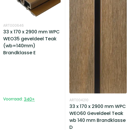
ART000646
33 x 170 x 2900 mm WPC
WEO35 geveldeel Teak
(wb=140mm)
Brandklasse E
Voorraad:
340
+
ART004210
33 x 170 x 2900 mm WPC
WEO60 Geveldeel Teak
wb 140 mm Brandklasse
D