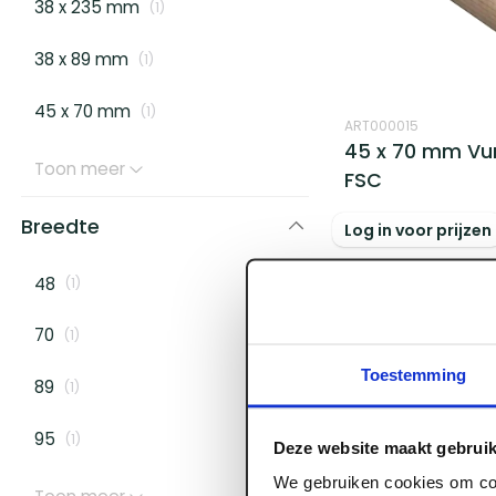
38 x 235 mm
(
1
)
38 x 89 mm
(
1
)
45 x 70 mm
(
1
)
ART000015
45 x 70 mm Vu
Toon meer
FSC
Breedte
Log in voor prijzen
48
(
1
)
70
(
1
)
Toestemming
89
(
1
)
95
(
1
)
Deze website maakt gebruik
We gebruiken cookies om con