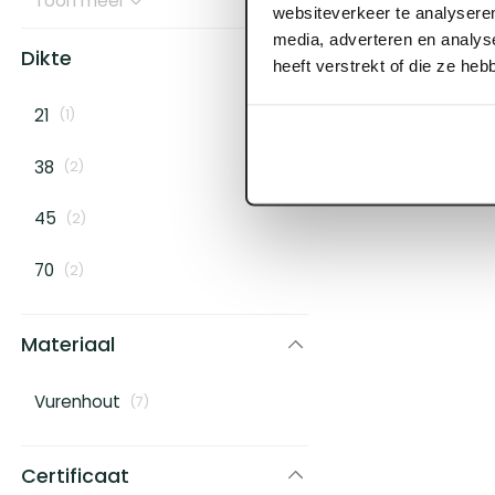
Toon meer
websiteverkeer te analyseren
ART000020
media, adverteren en analys
70 x 220 mm V
Dikte
heeft verstrekt of die ze he
C24 FSC
21
(
1
)
Log in voor prijzen
38
(
2
)
45
(
2
)
70
(
2
)
Materiaal
Vurenhout
(
7
)
Certificaat