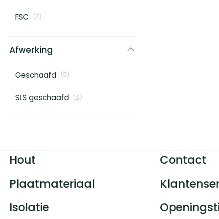
FSC
(
7
)
Afwerking
Geschaafd
(
5
)
SLS geschaafd
(
2
)
Hout
Contact
Plaatmateriaal
Klantenser
Isolatie
Openingst