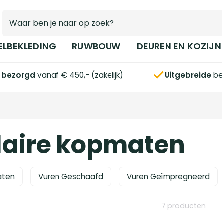
ELBEKLEDING
RUWBOUW
DEUREN EN KOZIJN
s bezorgd
vanaf € 450,- (zakelijk)
Uitgebreide
be
laire kopmaten
aten
Vuren Geschaafd
Vuren Geïmpregneerd
7 producten