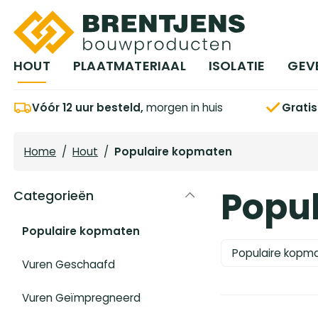
Ga naar hoofdinhoud
HOUT
PLAATMATERIAAL
ISOLATIE
GEV
Vóór 12 uur besteld,
morgen in huis
Grati
Home
/
Hout
/
Populaire kopmaten
Popu
Categorieën
Populaire kopmaten
Populaire kopm
Vuren Geschaafd
Vuren Geïmpregneerd