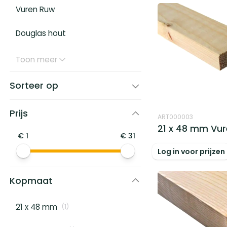
Vuren Ruw
Douglas hout
Toon meer
Sorteer op
Prijs
ART000003
21 x 48 mm Vu
€
1
€
31
Log in voor prijzen
Kopmaat
21 x 48 mm
(
1
)