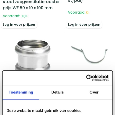
st/pal)
stootvoegventilatierooster
grijs WF 50 x 10 x 100 mm
Voorraad:
0
Voorraad:
70
+
Log in voor prijzen
Log in voor prijzen
ART003469
Gegalvaniseerde
Toestemming
Details
Over
gootbeugel M37
ART003516
30x5 lip/klang 45gr
Zinken overschuifwrong
80mm dubbel
Deze website maakt gebruik van cookies
Voorraad:
20
+
Voorraad:
30
+