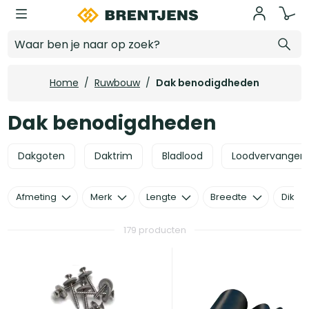
Ga naar hoofdinhoud
Dak benodigdheden
Home
/
Ruwbouw
/
Dak benodigdheden
Dak benodigdheden
Dakgoten
Daktrim
Bladlood
Loodvervangers
Afmeting
Merk
Lengte
Breedte
Dikte
179 producten