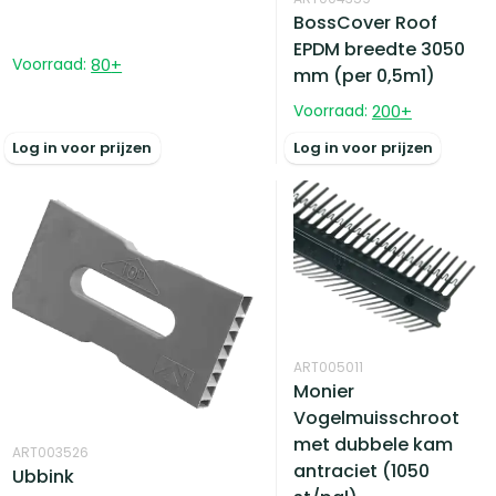
BossCover Roof
EPDM breedte 3050
Voorraad:
80
+
mm (per 0,5m1)
Voorraad:
200
+
Log in voor prijzen
Log in voor prijzen
ART005011
Monier
Vogelmuisschroot
met dubbele kam
ART003526
antraciet (1050
Ubbink