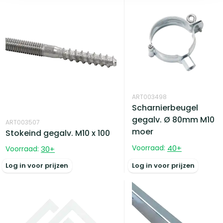
ART003498
Scharnierbeugel
gegalv. Ø 80mm M10
ART003507
moer
Stokeind gegalv. M10 x 100
Voorraad:
40
+
Voorraad:
30
+
Log in voor prijzen
Log in voor prijzen