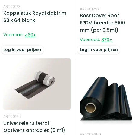
ART001231
ART001297
Koppelstuk Royal daktrim
BossCover Roof
60 x 64 blank
EPDM breedte 6100
mm (per 0,5m1)
Voorraad:
460
+
Voorraad:
370
+
Log in voor prijzen
Log in voor prijzen
ART001212
Universele ruiterrol
Optivent antraciet (5 m1)
ART004359