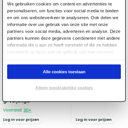
We gebruiken cookies om content en advertenties te
Log in voor prijzen
Log in voor prijzen
personaliseren, om functies voor social media te bieden
en om ons websiteverkeer te analyseren. Ook delen we
informatie over uw gebruik van onze site met onze
partners voor social media, adverteren en analyse. Deze
partners kunnen deze gegevens combineren met andere
informatie die u aan ze heeft verstrekt of die ze hebben
verzameld op basis van uw gebruik van hun services.
ART001213
Universele ruiterrol
Alle cookies toestaan
Optivent rood (5 m1)
Alleen noodzakelijke cookies
ART003512
Zinken bocht Ø 80mm 40
Voorraad:
20
+
gr verjongd
Voorraad:
30
+
Log in voor prijzen
Log in voor prijzen