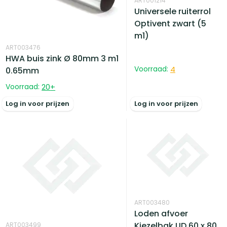
ART001214
Universele ruiterrol
Optivent zwart (5
m1)
ART003476
HWA buis zink Ø 80mm 3 m1
Voorraad:
4
0.65mm
Voorraad:
20
+
Log in voor prijzen
Log in voor prijzen
ART003480
Loden afvoer
Kiezelbak UD 60 x 80
ART003499