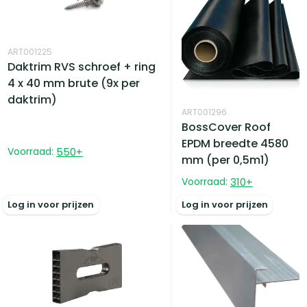
ART001225
Daktrim RVS schroef + ring
4 x 40 mm brute (9x per
daktrim)
ART001296
BossCover Roof
EPDM breedte 4580
Voorraad:
550
+
mm (per 0,5m1)
Voorraad:
310
+
Log in voor prijzen
Log in voor prijzen