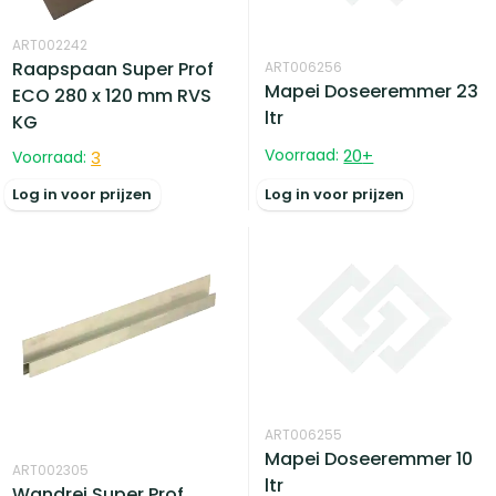
ART002242
Raapspaan Super Prof
ART006256
Mapei Doseeremmer 23
ECO 280 x 120 mm RVS
ltr
KG
Voorraad:
20
+
Voorraad:
3
Log in voor prijzen
Log in voor prijzen
ART006255
Mapei Doseeremmer 10
ART002305
ltr
Wandrei Super Prof