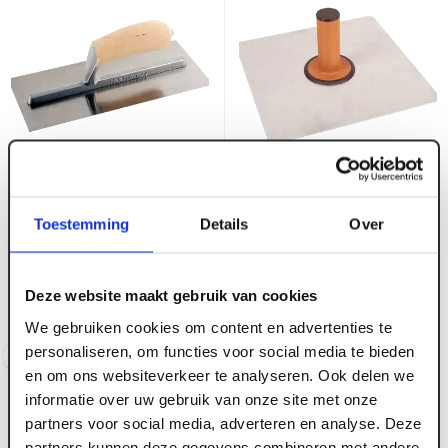
ART002240
ART002244
Pleisterspaan Super
Spachtelbord Super
Toestemming
Details
Over
Prof 280 x 120 x 0.65mm
Prof aluminium 300 x
RVS met houten
300 mm
handgreep
Deze website maakt gebruik van cookies
Voorraad:
3
Voorraad:
5
We gebruiken cookies om content en advertenties te
personaliseren, om functies voor social media te bieden
Log in voor prijzen
Log in voor prijzen
en om ons websiteverkeer te analyseren. Ook delen we
informatie over uw gebruik van onze site met onze
partners voor social media, adverteren en analyse. Deze
partners kunnen deze gegevens combineren met andere