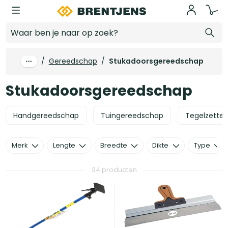
Ga naar hoofdinhoud
Stukadoorsgereedschap
/
Gereedschap
/
Stukadoorsgereedschap
Stukadoorsgereedschap
Handgereedschap
Tuingereedschap
Tegelzette
Merk
Lengte
Breedte
Dikte
Type
34 producten