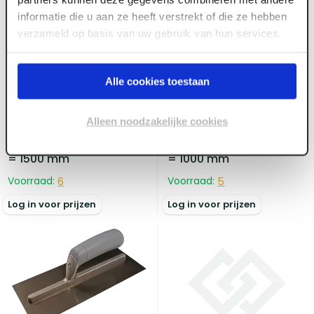
informatie die u aan ze heeft verstrekt of die ze hebben
verzameld op basis van uw gebruik van hun services.
Alle cookies toestaan
ART002308
ART002306
Alleen noodzakelijke cookies
Wandrei Super Prof
Wandrei Super Prof
aluminium trapezium L
aluminium trapezium L
= 1500 mm
= 1000 mm
Voorraad:
6
Voorraad:
5
Log in voor prijzen
Log in voor prijzen