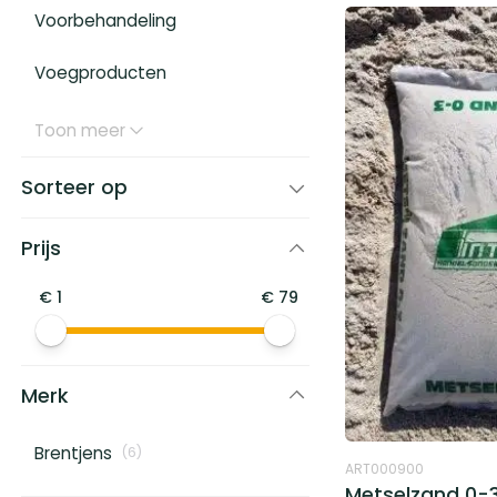
Voorbehandeling
Voegproducten
Toon meer
Sorteer op
Prijs
€
1
€
79
Merk
Brentjens
(
6
)
ART000900
Metselzand 0-