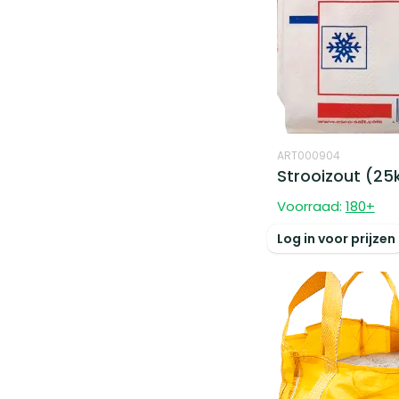
ART000904
Strooizout (25
Voorraad:
180
+
Log in voor prijzen