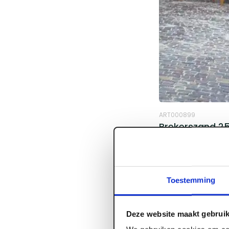
ART000899
Brekerszand 25
Voorraad:
0
Toestemming
Log in voor prijzen
Deze website maakt gebruik