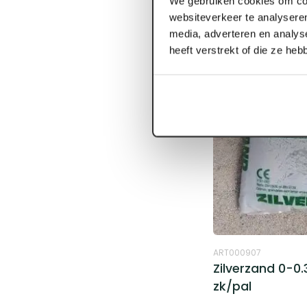
We gebruiken cookies om con
websiteverkeer te analyseren
media, adverteren en analys
heeft verstrekt of die ze he
ART000907
Zilverzand 0-0
zk/pal