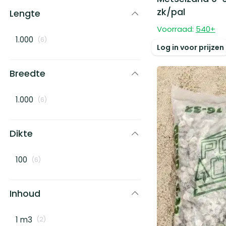
zk/pal
Lengte
Voorraad:
540
+
1.000
(
6
)
Log in voor prijzen
Breedte
1.000
(
6
)
Dikte
100
(
6
)
Inhoud
1 m3
(
2
)