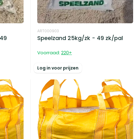
ART000903
 49
Speelzand 25kg/zk - 49 zk/pal
Voorraad:
220
+
Log in voor prijzen