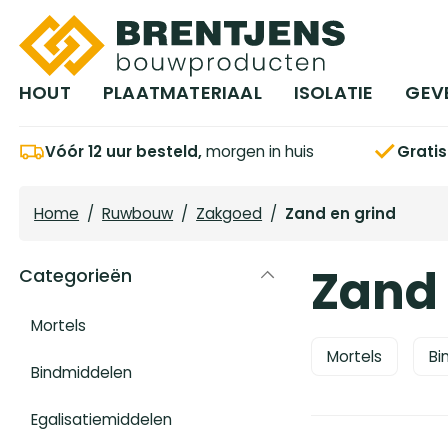
Ga naar hoofdinhoud
HOUT
PLAATMATERIAAL
ISOLATIE
GEV
Vóór 12 uur besteld,
morgen in huis
Grati
Home
/
Ruwbouw
/
Zakgoed
/
Zand en grind
Zand 
Categorieën
Mortels
Mortels
Bi
Bindmiddelen
Egalisatiemiddelen