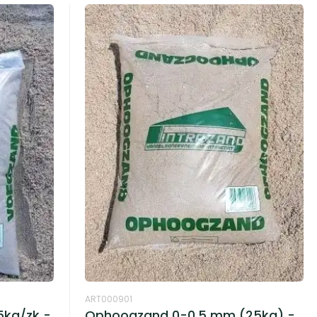
ART000901
5kg/zk -
Ophoogzand 0-0.5 mm (25kg) -