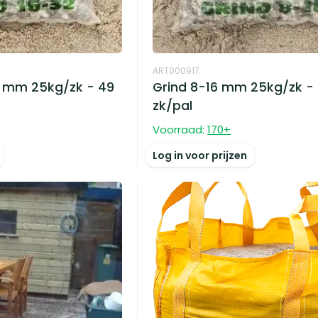
ART000917
2 mm 25kg/zk - 49
Grind 8-16 mm 25kg/zk -
zk/pal
Voorraad:
170
+
Log in voor prijzen