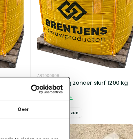
ART000908
ag 1 m3
Big Bag leeg zonder slurf 1200 kg
Voorraad:
800
+
Over
Log in voor prijzen