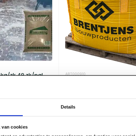
ART000910
kg/zk 49 zk/pal
Metselzand 0-3 mm Big B
(1400kg)
Voorraad:
10
+
Details
Log in voor prijzen
 van cookies