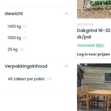
Gewicht
ART000915
1400 kg
(
1
)
Dakgrind 16-3
zk/pal
1500 kg
(
1
)
Voorraad:
160
+
25 kg
(
3
)
Log in voor prijzen
Verpakkingsinhoud
49 zakken per pallet
(
3
)