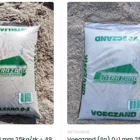
ART000906
3 mm 25kg/zk - 49
Voegzand (Sp) 0-1 mm 2