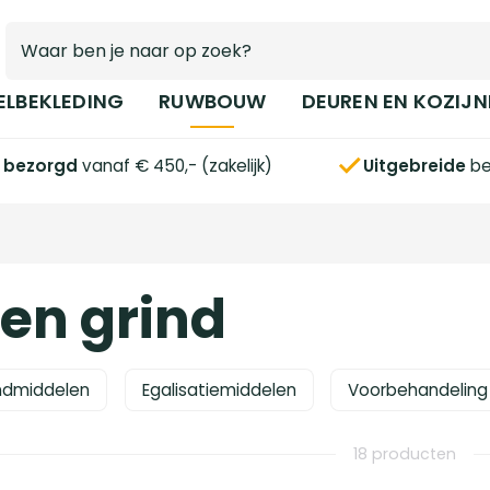
ELBEKLEDING
RUWBOUW
DEUREN EN KOZIJN
s bezorgd
vanaf € 450,- (zakelijk)
Uitgebreide
be
en grind
ndmiddelen
Egalisatiemiddelen
Voorbehandeling
18 producten