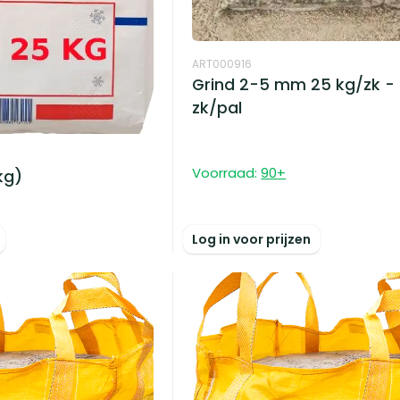
ART000916
Grind 2-5 mm 25 kg/zk -
zk/pal
Voorraad:
90
+
kg)
Log in voor prijzen