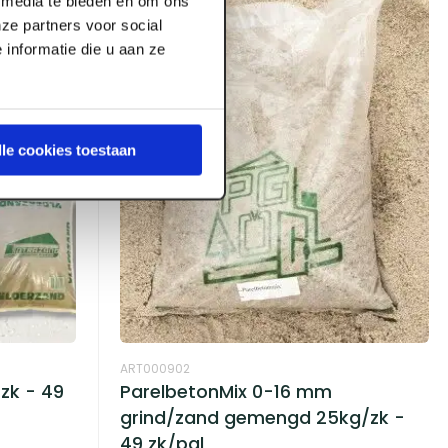
l media te bieden en om ons
ze partners voor social
informatie die u aan ze
lle cookies toestaan
ART000902
zk - 49
ParelbetonMix 0-16 mm
grind/zand gemengd 25kg/zk -
49 zk/pal