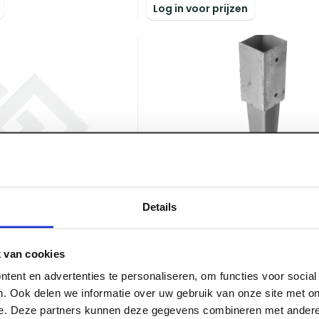
Log in voor prijzen
Details
et instortanker
 van cookies
ART000562
tent en advertenties te personaliseren, om functies voor socia
Paalhouder met punt verz
. Ook delen we informatie over uw gebruik van onze site met on
90 x 750 mm
e. Deze partners kunnen deze gegevens combineren met andere 