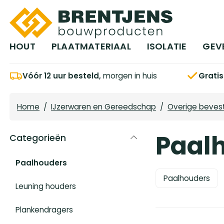
Ga naar hoofdinhoud
HOUT
PLAATMATERIAAL
ISOLATIE
GEV
Vóór 12 uur besteld,
morgen in huis
Grati
Home
/
IJzerwaren en Gereedschap
/
Overige beves
Paal
Categorieën
Paalhouders
Paalhouders
Leuning houders
Plankendragers