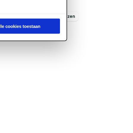
Voorraad:
20
+
Log in voor prijzen
lle cookies toestaan