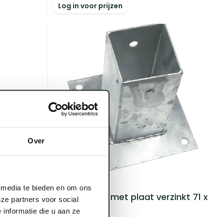
Log in voor prijzen
Over
ART000560
l media te bieden en om ons
inkt 90 x
Paalhouder met plaat verzinkt 71 x
ze partners voor social
71 mm
informatie die u aan ze