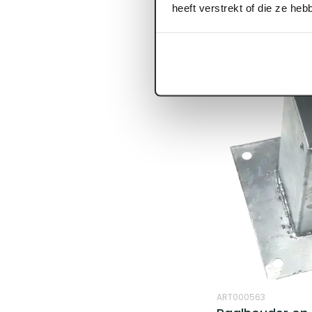
heeft verstrekt of die ze he
Log in voor prijzen
ART000563