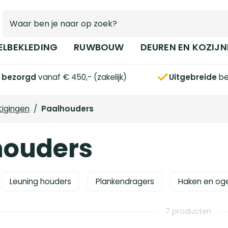
ELBEKLEDING
RUWBOUW
DEUREN EN KOZIJN
s bezorgd
vanaf € 450,- (zakelijk)
Uitgebreide
be
tigingen
/
Paalhouders
houders
Leuning houders
Plankendragers
Haken en og
7 producten