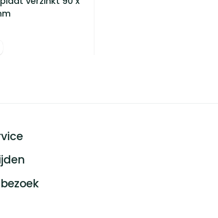
laat verzinkt 90 x
 mm
vice
ijden
bezoek