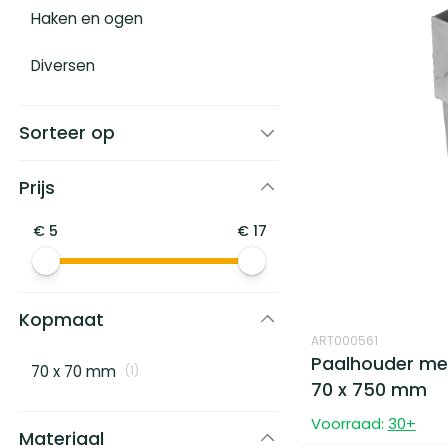
Haken en ogen
Diversen
Sorteer op
Prijs
€
5
€
17
Kopmaat
ART000561
Paalhouder met
70 x 70 mm
(
1
)
70 x 750 mm
Voorraad:
30
+
Materiaal