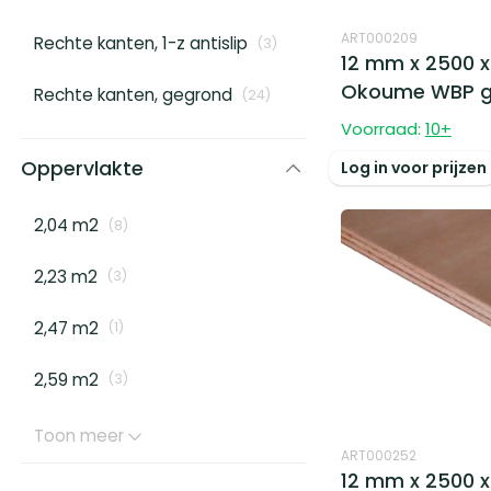
ART000209
Rechte kanten, 1-z antislip
(
3
)
12 mm x 2500 x
Okoume WBP g
Rechte kanten, gegrond
(
24
)
Voorraad:
10
+
Oppervlakte
Log in voor prijzen
2,04 m2
(
8
)
2,23 m2
(
3
)
2,47 m2
(
1
)
2,59 m2
(
3
)
Toon meer
ART000252
12 mm x 2500 