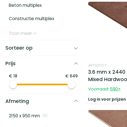
Beton multiplex
Constructie multiplex
Toon meer
Sorteer op
Prijs
ART000177
3.6 mm x 2440 
€
18
€
649
Mixed Hardwo
Voorraad:
590
+
Log in voor prijzen
Afmeting
2150 x 950 mm
(
8
)