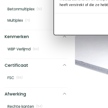
10 mm x 3100 
heeft verstrekt of die ze he
Betonmultiplex
Multiplex WBP 
(
10
)
Voorraad:
60
+
Multiplex
(
71
)
Log in voor prijzen
Kenmerken
WBP Verlijmd
(
60
)
Certificaat
FSC
(
56
)
Afwerking
Rechte kanten
(
54
)