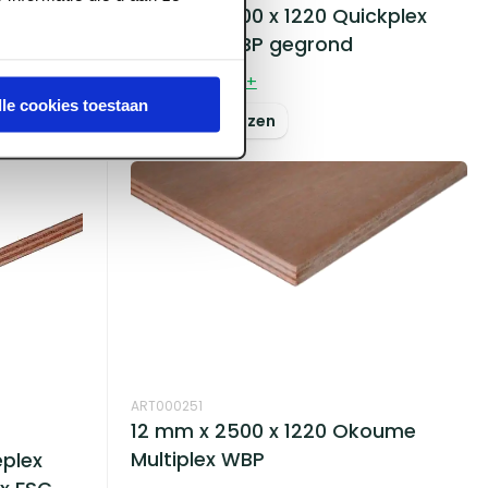
lex
12 mm x 2500 x 1220 Quickplex
/CC FSC
Okoume WBP gegrond
Voorraad:
440
+
lle cookies toestaan
Log in voor prijzen
ART000251
12 mm x 2500 x 1220 Okoume
Multiplex WBP
eplex