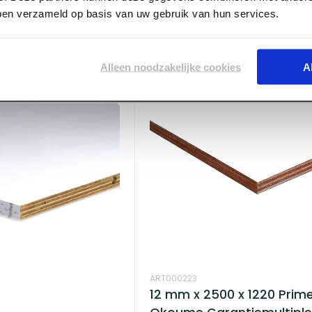
x 1530 Okoume
12 mm x 2440 x 1220 Starp
bben verzameld op basis van uw gebruik van hun services.
FSC
Mixed Hardwood WBP BB
Voorraad:
100
+
Alleen noodzakelijke cookies
A
Log in voor prijzen
ART000223
12 mm x 2500 x 1220 Prim