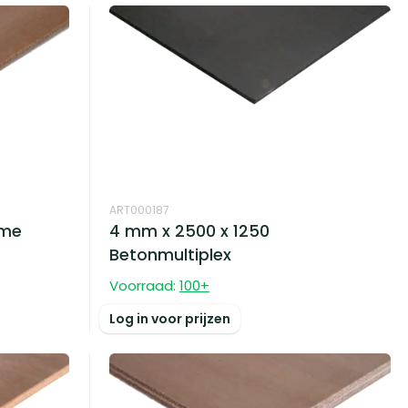
ART000187
ume
4 mm x 2500 x 1250
Betonmultiplex
Voorraad:
100
+
Log in voor prijzen