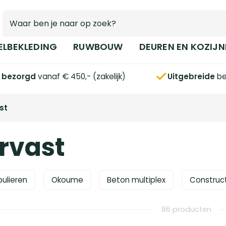
ELBEKLEDING
RUWBOUW
DEUREN EN KOZIJN
s bezorgd
vanaf € 450,- (zakelijk)
Uitgebreide
be
st
rvast
ulieren
Okoume
Beton multiplex
Construct
86 producten