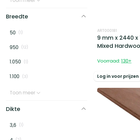
Toon meer
Breedte
ART000181
50
(
1
)
9 mm x 2440 x 
Mixed Hardwo
950
(
12
)
Voorraad:
130
+
1.050
(
1
)
1.100
Log in voor prijzen
(
3
)
Toon meer
Dikte
3,6
(
1
)
4
(
2
)