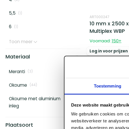
5,5
(
1
)
ART000247
10 mm x 2500 
6
(
1
)
Multiplex WBP
Voorraad:
150
+
Toon meer
Log in voor prijzen
Materiaal
Meranti
(
3
)
Okoume
(
44
)
Toestemming
Okoume met aluminium
(
14
)
Deze website maakt gebruik
inleg
We gebruiken cookies om con
websiteverkeer te analyseren
Plaatsoort
ART000250
media, adverteren en analys