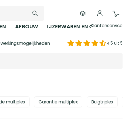
Klantenservice
EN
AFBOUW
IJZERWAREN EN GEREEDSCHAP
werkingsmogelijkheden
4.5 uit 5
ie multiplex
Garantie multiplex
Buigtriplex