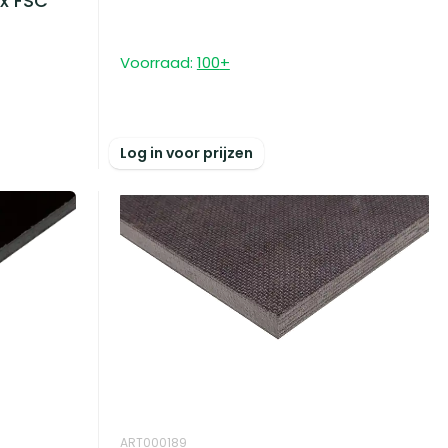
x FSC
Voorraad:
100
+
Log in voor prijzen
ART000189