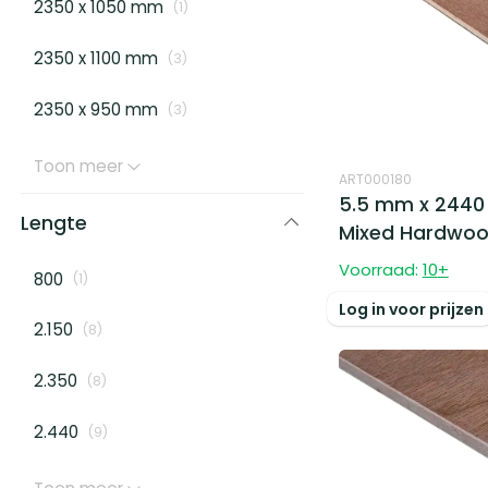
2350 x 1050 mm
(
1
)
2350 x 1100 mm
(
3
)
2350 x 950 mm
(
3
)
Toon meer
ART000180
5.5 mm x 2440 
Lengte
Mixed Hardwo
Voorraad:
10
+
800
(
1
)
Log in voor prijzen
2.150
(
8
)
2.350
(
8
)
2.440
(
9
)