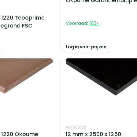
Okoume Garantiemultiple
 1220 Teboprime
Voorraad:
160
+
egrond FSC
Log in voor prijzen
ART000182
x 1220 Okoume
12 mm x 2500 x 1250