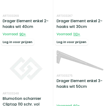
ART003269
ART003267
Drager Element enkel 2-
Drager Element enkel 2-
haaks wit 40cm
haaks wit 30cm
Voorraad:
90
+
Voorraad:
110
+
Log in voor prijzen
Log in voor prijzen
ART003275
Drager Element enkel 3-
haaks wit 50cm
ART003248
Blumotion scharnier
Cliptop 110 schr. vol
Voorraad:
60
+