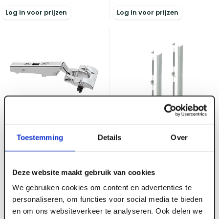
Log in voor prijzen
Log in voor prijzen
ART003245
Toestemming
Details
Over
Blum scharnier Cliptop
110 vol opd. m1 veer
zelfsl Inserta
Deze website maakt gebruik van cookies
ART003284
We gebruiken cookies om content en advertenties te
Wandrail Element enkel
personaliseren, om functies voor social media te bieden
Voorraad:
120
+
wit 150 cm
en om ons websiteverkeer te analyseren. Ook delen we
Voorraad:
40
+