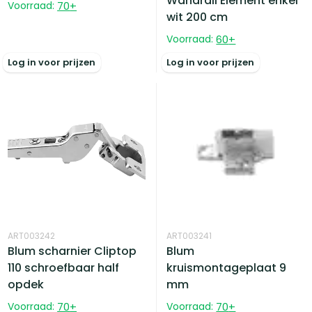
Wandrail Element enkel
Voorraad:
70
+
wit 200 cm
Voorraad:
60
+
Log in voor prijzen
Log in voor prijzen
ART003241
ART003242
Blum
Blum scharnier Cliptop
kruismontageplaat 9
110 schroefbaar half
mm
opdek
Voorraad:
70
+
Voorraad:
70
+