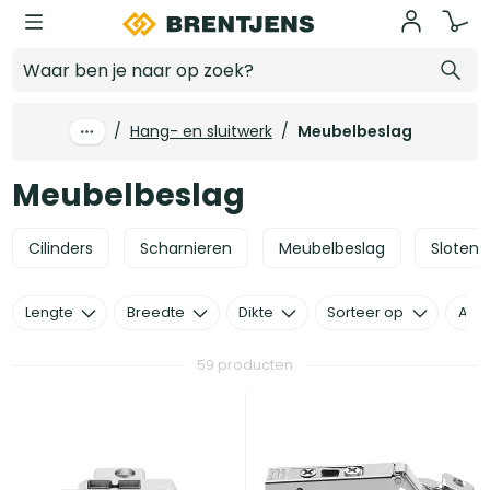
Ga naar hoofdinhoud
Meubelbeslag
/
Hang- en sluitwerk
/
Meubelbeslag
Meubelbeslag
Cilinders
Scharnieren
Meubelbeslag
Sloten 
Lengte
Breedte
Dikte
Sorteer op
Alle 
59 producten