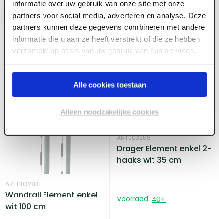
informatie over uw gebruik van onze site met onze
partners voor social media, adverteren en analyse. Deze
Log in voor prijzen
Log in voor prijzen
partners kunnen deze gegevens combineren met andere
informatie die u aan ze heeft verstrekt of die ze hebben
verzameld op basis van uw gebruik van hun services.
Alle cookies toestaan
Alleen noodzakelijke cookies
ART003268
Drager Element enkel 2-
haaks wit 35 cm
ART003283
Wandrail Element enkel
Voorraad:
40
+
wit 100 cm