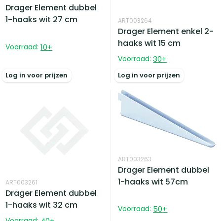
Drager Element dubbel
1-haaks wit 27 cm
ART003264
Drager Element enkel 2-
haaks wit 15 cm
Voorraad:
10
+
Voorraad:
30
+
Log in voor prijzen
Log in voor prijzen
ART003263
Drager Element dubbel
1-haaks wit 57cm
ART003261
Drager Element dubbel
1-haaks wit 32 cm
Voorraad:
50
+
Voorraad:
40
+