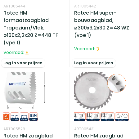
ART005444
ART005442
Rotec HM
Rotec HM super-
formaatzaagblad
bouwzaagblad,
Trapezium/Vlak,
ø300x3,2x30 Z=48 WZ
ø160x2,2x20 Z=448 TF
(vpe 1)
(vpe 1)
Voorraad:
3
Voorraad:
5
Log in voor prijzen
Log in voor prijzen
ART005528
ART005431
Rotec HM zaagblad
Rotec HM zaagblad