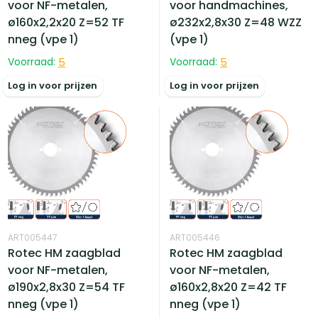
voor NF-metalen,
voor handmachines,
ø160x2,2x20 Z=52 TF
ø232x2,8x30 Z=48 WZZ
nneg (vpe 1)
(vpe 1)
Voorraad:
5
Voorraad:
5
Log in voor prijzen
Log in voor prijzen
ART005447
ART005446
Rotec HM zaagblad
Rotec HM zaagblad
voor NF-metalen,
voor NF-metalen,
ø190x2,8x30 Z=54 TF
ø160x2,8x20 Z=42 TF
nneg (vpe 1)
nneg (vpe 1)