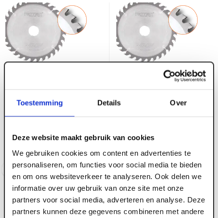
ART005437
ART005435
Rotec HM zaagblad
Rotec HM zaagblad
Toestemming
Details
Over
voor handmachines,
voor handmachines,
ø210x2,4x30 Z=36 WZZ
ø190x2,8x30 Z=48 WZZ
(vpe 1)
(vpe 1)
Deze website maakt gebruik van cookies
Voorraad:
4
Voorraad:
3
We gebruiken cookies om content en advertenties te
personaliseren, om functies voor social media te bieden
Log in voor prijzen
Log in voor prijzen
en om ons websiteverkeer te analyseren. Ook delen we
informatie over uw gebruik van onze site met onze
partners voor social media, adverteren en analyse. Deze
partners kunnen deze gegevens combineren met andere