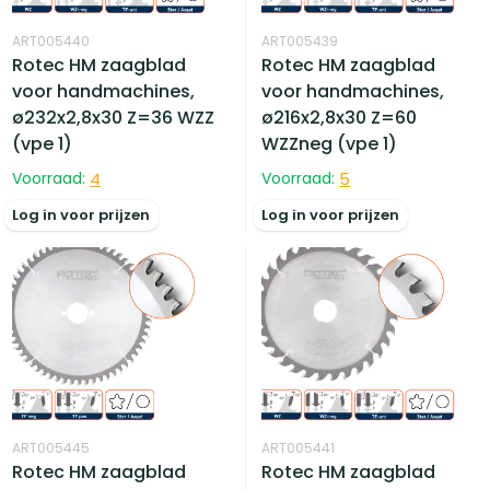
ART005440
ART005439
Rotec HM zaagblad
Rotec HM zaagblad
voor handmachines,
voor handmachines,
ø232x2,8x30 Z=36 WZZ
ø216x2,8x30 Z=60
(vpe 1)
WZZneg (vpe 1)
Voorraad:
4
Voorraad:
5
Log in voor prijzen
Log in voor prijzen
ART005445
ART005441
Rotec HM zaagblad
Rotec HM zaagblad