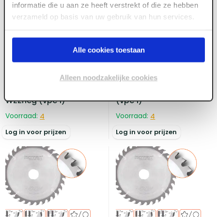
informatie die u aan ze heeft verstrekt of die ze hebben
verzameld op basis van uw gebruik van hun services.
Alle cookies toestaan
ART005438
ART005436
Rotec HM zaagblad
Rotec HM zaagblad
voor handmachines,
voor handmachines,
Alleen noodzakelijke cookies
ø216x2,8x30 Z=48
ø210x2,8x30 Z=30 WZZ
WZZneg (vpe 1)
(vpe 1)
Voorraad:
4
Voorraad:
4
Log in voor prijzen
Log in voor prijzen