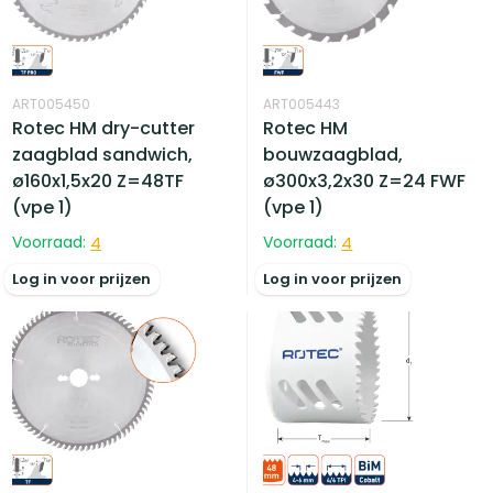
ART005450
ART005443
Rotec HM dry-cutter
Rotec HM
zaagblad sandwich,
bouwzaagblad,
ø160x1,5x20 Z=48TF
ø300x3,2x30 Z=24 FWF
(vpe 1)
(vpe 1)
Voorraad:
4
Voorraad:
4
Log in voor prijzen
Log in voor prijzen