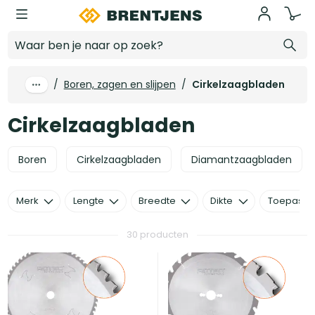
Ga naar hoofdinhoud
Cirkelzaagbladen
/
Boren, zagen en slijpen
/
Cirkelzaagbladen
Cirkelzaagbladen
Boren
Cirkelzaagbladen
Diamantzaagbladen
Merk
Lengte
Breedte
Dikte
Toepassi
30 producten