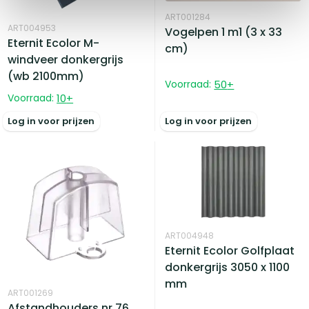
ART001284
ART004953
Vogelpen 1 m1 (3 x 33
Eternit Ecolor M-
cm)
windveer donkergrijs
(wb 2100mm)
Voorraad:
50
+
Voorraad:
10
+
Log in voor prijzen
Log in voor prijzen
ART004948
Eternit Ecolor Golfplaat
donkergrijs 3050 x 1100
mm
ART001269
Afstandhouders nr.76