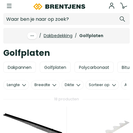
Ga naar hoofdinhoud
Golfplaten
/
Dakbedekking
/
Golfplaten
Golfplaten
Dakpannen
Golfplaten
Polycarbonaat
Bitu
Lengte
Breedte
Dikte
Sorteer op
Alle 
18 producten