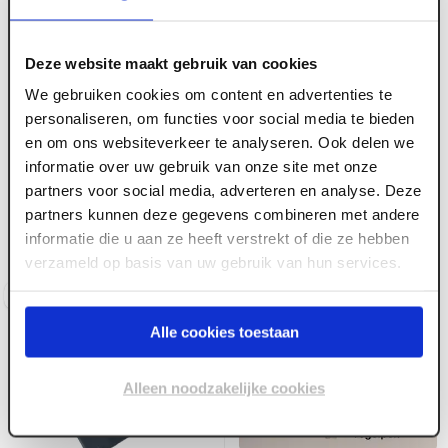
Deze website maakt gebruik van cookies
We gebruiken cookies om content en advertenties te
personaliseren, om functies voor social media te bieden
en om ons websiteverkeer te analyseren. Ook delen we
ART004950
ART004949
informatie over uw gebruik van onze site met onze
Eternit Ecolor K-
Eternit Ecolor K-
partners voor social media, adverteren en analyse. Deze
scharniernok onderdeel
scharniernok bovendeel
partners kunnen deze gegevens combineren met andere
(GB) donkergrijs
(GB) donkergrijs
informatie die u aan ze heeft verstrekt of die ze hebben
Voorraad:
40
+
Voorraad:
40
+
verzameld op basis van uw gebruik van hun services.
Log in voor prijzen
Log in voor prijzen
Alle cookies toestaan
Alleen noodzakelijke cookies