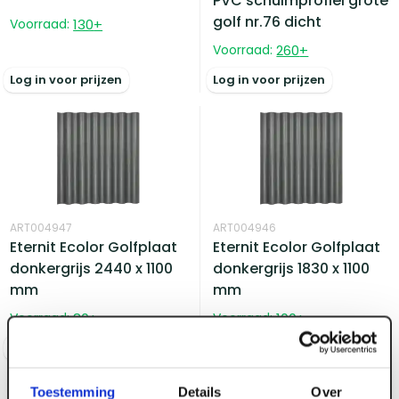
PVC schuimprofiel grote
golf nr.76 dicht
Voorraad:
130
+
Voorraad:
260
+
Log in voor prijzen
Log in voor prijzen
ART004947
ART004946
Eternit Ecolor Golfplaat
Eternit Ecolor Golfplaat
donkergrijs 2440 x 1100
donkergrijs 1830 x 1100
mm
mm
Voorraad:
80
+
Voorraad:
100
+
Log in voor prijzen
Log in voor prijzen
Toestemming
Details
Over