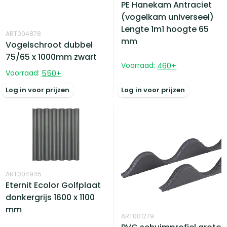
PE Hanekam Antraciet
(vogelkam universeel)
Lengte 1m1 hoogte 65
ART004878
mm
Vogelschroot dubbel
75/65 x 1000mm zwart
Voorraad:
460
+
Voorraad:
550
+
Log in voor prijzen
Log in voor prijzen
ART004945
Eternit Ecolor Golfplaat
donkergrijs 1600 x 1100
mm
ART001279