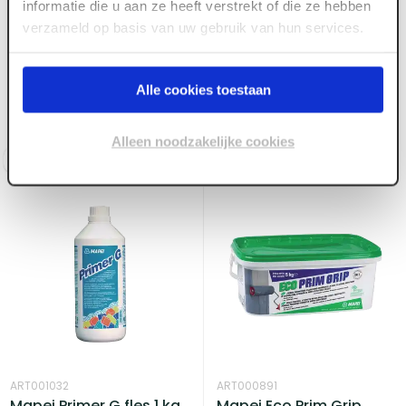
informatie die u aan ze heeft verstrekt of die ze hebben
verzameld op basis van uw gebruik van hun services.
ART000893
Mapei Mapecolor
Voorraad:
10
+
Pigment zwart pot 0.5
Alle cookies toestaan
kg
Voorraad:
7
Alleen noodzakelijke cookies
Log in voor prijzen
Log in voor prijzen
ART001032
ART000891
Mapei Primer G fles 1 kg
Mapei Eco Prim Grip