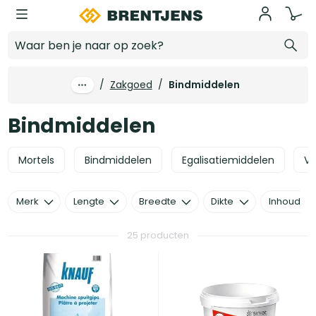
Ga naar hoofdinhoud
Bindmiddelen
/
Zakgoed
/
Bindmiddelen
Bindmiddelen
Mortels
Bindmiddelen
Egalisatiemiddelen
Vo
Merk
Lengte
Breedte
Dikte
Inhoud
25 producten