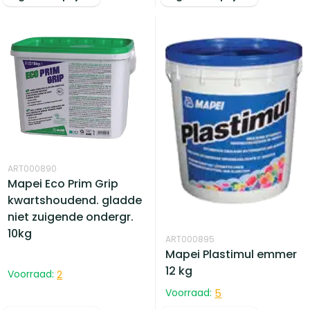
ART000890
Mapei Eco Prim Grip
kwartshoudend. gladde
niet zuigende ondergr.
10kg
ART000895
Mapei Plastimul emmer
12 kg
Voorraad:
2
Voorraad:
5