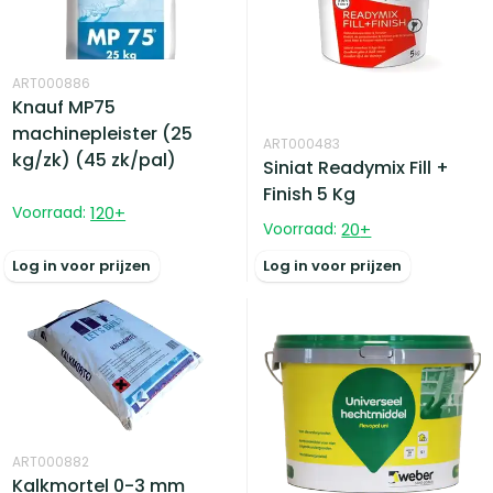
ART000886
Knauf MP75
machinepleister (25
ART000483
kg/zk) (45 zk/pal)
Siniat Readymix Fill +
Finish 5 Kg
Voorraad:
120
+
Voorraad:
20
+
Log in voor prijzen
Log in voor prijzen
ART000882
Kalkmortel 0-3 mm