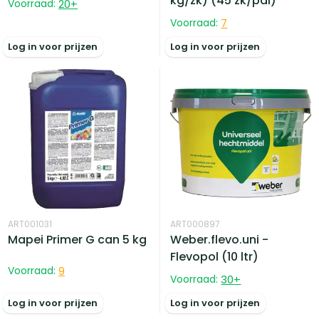
kg/zk) (45 zk/pal)
Voorraad:
20
+
Voorraad:
7
Log in voor prijzen
Log in voor prijzen
ART001031
ART000897
Mapei Primer G can 5 kg
Weber.flevo.uni -
Flevopol (10 ltr)
Voorraad:
9
Voorraad:
30
+
Log in voor prijzen
Log in voor prijzen