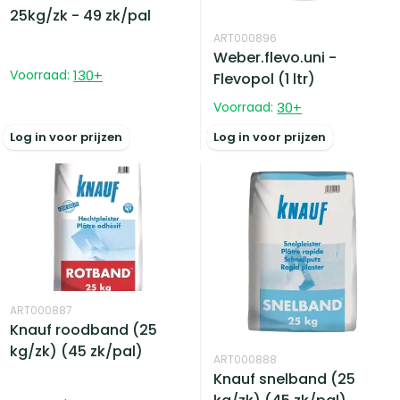
25kg/zk - 49 zk/pal
ART000896
Weber.flevo.uni -
Voorraad:
130
+
Flevopol (1 ltr)
Voorraad:
30
+
Log in voor prijzen
Log in voor prijzen
ART000887
Knauf roodband (25
kg/zk) (45 zk/pal)
ART000888
Knauf snelband (25