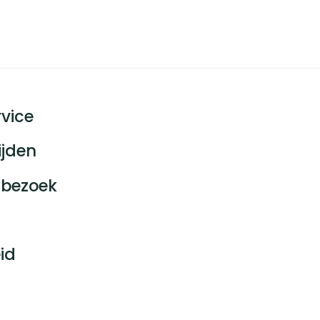
vice
ijden
bezoek
id