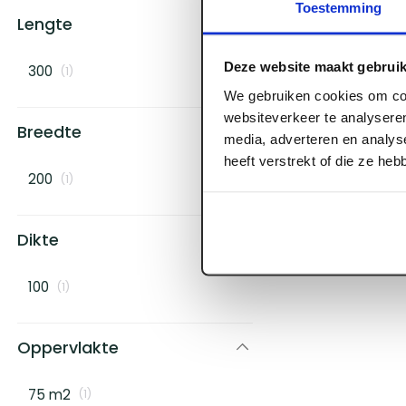
Toestemming
Lengte
Deze website maakt gebruik
300
(
1
)
We gebruiken cookies om con
websiteverkeer te analyseren
Breedte
media, adverteren en analys
heeft verstrekt of die ze he
200
(
1
)
Dikte
100
(
1
)
Oppervlakte
75 m2
(
1
)