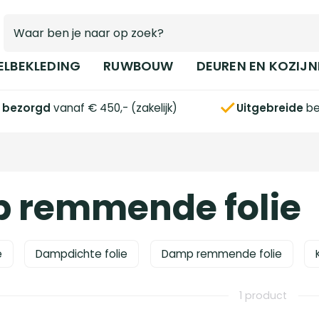
ELBEKLEDING
RUWBOUW
DEUREN EN KOZIJN
s bezorgd
vanaf € 450,- (zakelijk)
Uitgebreide
be
 remmende folie
e
Dampdichte folie
Damp remmende folie
1 product