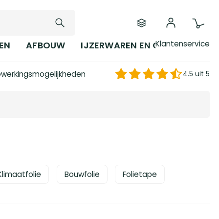
Klantenservice
EN
AFBOUW
IJZERWAREN EN GEREEDSCHAP
werkingsmogelijkheden
4.5 uit 5
Klimaatfolie
Bouwfolie
Folietape