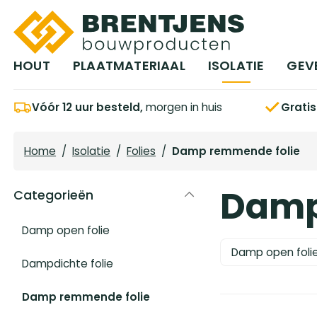
Ga naar hoofdinhoud
HOUT
PLAATMATERIAAL
ISOLATIE
GEV
Vóór 12 uur besteld,
morgen in huis
Grati
Home
/
Isolatie
/
Folies
/
Damp remmende folie
Damp
Categorieën
Damp open folie
Damp open foli
Dampdichte folie
Damp remmende folie