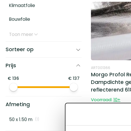
Klimaatfolie
Bouwfolie
Toon meer
Sorteer op
Prijs
ART001366
Morgo Profol Re
€
136
€
137
Dampdichte ge
reflecterend 61
Voorraad:
10
+
Afmeting
Log in voor prijzen
50 x 1.50 m
(
1
)