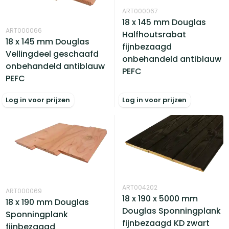
ART000067
18 x 145 mm Douglas
ART000066
Halfhoutsrabat
18 x 145 mm Douglas
fijnbezaagd
Vellingdeel geschaafd
onbehandeld antiblauw
onbehandeld antiblauw
PEFC
PEFC
Log in voor prijzen
Log in voor prijzen
ART004202
ART000069
18 x 190 x 5000 mm
18 x 190 mm Douglas
Douglas Sponningplank
Sponningplank
fijnbezaagd KD zwart
fijnbezaagd