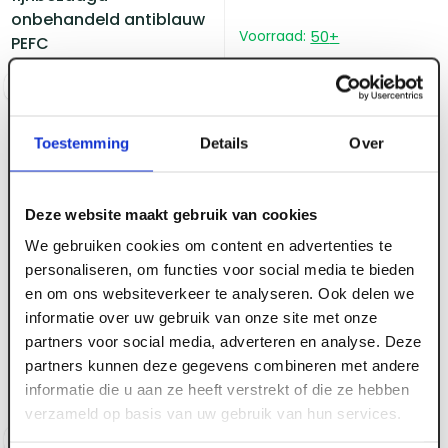
onbehandeld antiblauw
Voorraad:
50
+
PEFC
Log in voor prijzen
Log in voor prijzen
Toestemming
Details
Over
Deze website maakt gebruik van cookies
We gebruiken cookies om content en advertenties te
personaliseren, om functies voor social media te bieden
ART000070
20 x 145 mm Douglas
en om ons websiteverkeer te analyseren. Ook delen we
ART000071
Zweeds rabat
informatie over uw gebruik van onze site met onze
20 x 145 mm Douglas
fijnbezaagd
partners voor social media, adverteren en analyse. Deze
Zweeds rabat
onbehandeld antiblauw
partners kunnen deze gegevens combineren met andere
fijnbezaagd zwart
PEFC
informatie die u aan ze heeft verstrekt of die ze hebben
wb=127 PEFC
verzameld op basis van uw gebruik van hun services.
Log in voor prijzen
Log in voor prijzen