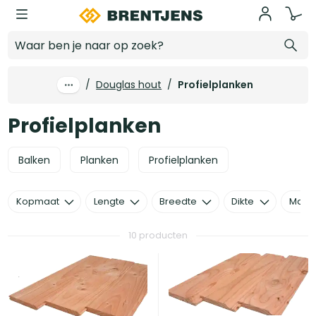
Ga naar hoofdinhoud
Profielplanken
/
Douglas hout
/
Profielplanken
Profielplanken
Balken
Planken
Profielplanken
Kopmaat
Lengte
Breedte
Dikte
Mater
10 producten