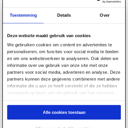
Toestemming
Details
Over
ART000647
ART000649
6.0 mm x 3050 x 1300
6.0 mm x 3050 x 1300
UniKern bouw compact
UniKern bouw compact
Deze website maakt gebruik van cookies
2-z 7016 Antraciet FSC
2-z 9010 Wit FSC
We gebruiken cookies om content en advertenties te
Voorraad:
20
+
Voorraad:
30
+
personaliseren, om functies voor social media te bieden
Log in voor prijzen
Log in voor prijzen
en om ons websiteverkeer te analyseren. Ook delen we
informatie over uw gebruik van onze site met onze
partners voor social media, adverteren en analyse. Deze
partners kunnen deze gegevens combineren met andere
informatie die u aan ze heeft verstrekt of die ze hebben
verzameld op basis van uw gebruik van hun services.
ART000648
Alle cookies toestaan
6.0 mm x 3050 x 1300
UniKern bouw compact
2-z 7021 Zwartgrijs FSC