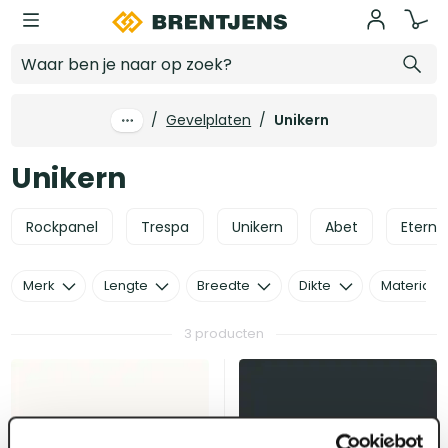
Ga naar hoofdinhoud
Unikern
/
Gevelplaten
/
Unikern
Unikern
Rockpanel
Trespa
Unikern
Abet
Eternit
Merk
Lengte
Breedte
Dikte
Materiaal
3 producten