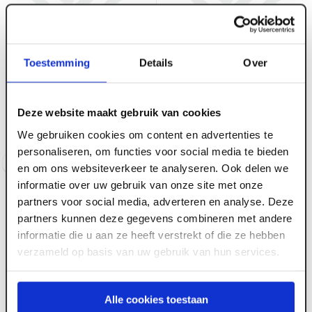
Toestemming
Details
Over
ART006078
ART006079
Kantplank XPS/Betonyp.
Kantplank XPS/Betonyp.
1250 x 200 x 10mm met
1250 x 300 x 10mm met
Deze website maakt gebruik van cookies
100mm XPS
100mm XPS
We gebruiken cookies om content en advertenties te
Voorraad:
50
+
Voorraad:
5
personaliseren, om functies voor social media te bieden
Log in voor prijzen
Log in voor prijzen
en om ons websiteverkeer te analyseren. Ook delen we
informatie over uw gebruik van onze site met onze
partners voor social media, adverteren en analyse. Deze
partners kunnen deze gegevens combineren met andere
informatie die u aan ze heeft verstrekt of die ze hebben
verzameld op basis van uw gebruik van hun services.
Alle cookies toestaan