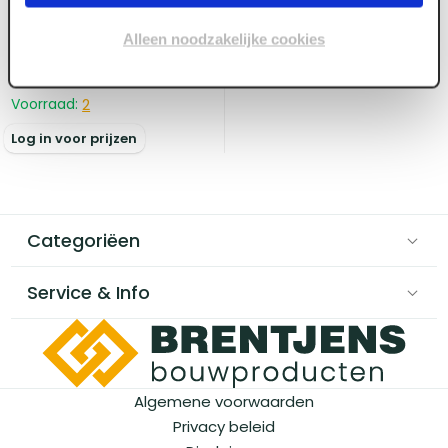
NVA000161
Kantplank XPS Betonyp
Alleen noodzakelijke cookies
1250 x 295 x 70 / 10mm
met liplas
Voorraad:
2
Log in voor prijzen
Categoriëen
Service & Info
Algemene voorwaarden
Privacy beleid