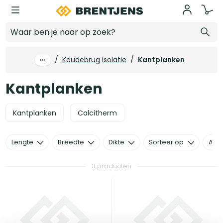
Ga naar hoofdinhoud
Kantplanken
/
Koudebrug isolatie
/
Kantplanken
Kantplanken
Kantplanken
Calcitherm
Lengte
Breedte
Dikte
Sorteer op
Alle 
3 producten