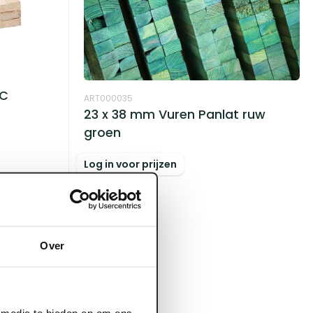
SC
ART000035
23 x 38 mm Vuren Panlat ruw
groen
Log in voor prijzen
Over
l media te bieden en om ons