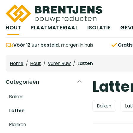
Ga naar hoofdinhoud
HOUT
PLAATMATERIAAL
ISOLATIE
GEV
Vóór 12 uur besteld,
morgen in huis
Grati
Home
/
Hout
/
Vuren Ruw
/
Latten
Latte
Categorieën
Balken
Balken
Lat
Latten
Planken