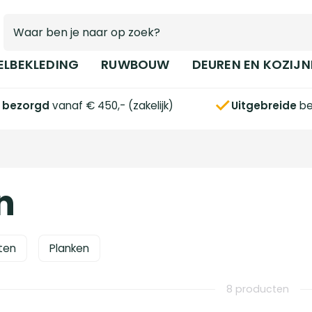
ELBEKLEDING
RUWBOUW
DEUREN EN KOZIJN
s bezorgd
vanaf € 450,- (zakelijk)
Uitgebreide
be
n
ten
Planken
8 producten