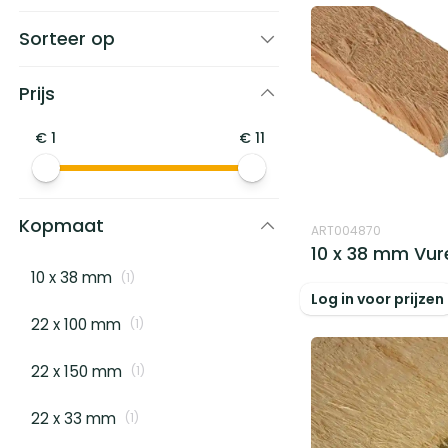
Sorteer op
Prijs
€
1
€
11
Kopmaat
ART004870
10 x 38 mm Vur
10 x 38 mm
(
1
)
Log in voor prijzen
22 x 100 mm
(
1
)
22 x 150 mm
(
1
)
22 x 33 mm
(
1
)