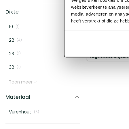
websiteverkeer te analyseren
Dikte
media, adverteren en analys
heeft verstrekt of die ze he
ART000029
10
(
1
)
32 x 75 mm Vur
22
(
4
)
23
(
1
)
Log in voor prijzen
32
(
1
)
Toon meer
Materiaal
Vurenhout
(
6
)