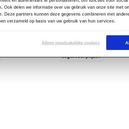
. Ook delen we informatie over uw gebruik van onze site met on
e. Deze partners kunnen deze gegevens combineren met andere 
bben verzameld op basis van uw gebruik van hun services.
ART004531
en Ruiterplank ruw
45 x 70 x 1200 mm Vuren
Piketpaal met 4-vlaks pu
Alleen noodzakelijke cookies
A
Voorraad:
170
+
Log in voor prijzen