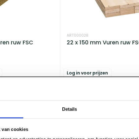
ART000028
ren ruw FSC
22 x 150 mm Vuren ruw F
Log in voor prijzen
Details
 van cookies
tent en advertenties te personaliseren, om functies voor socia