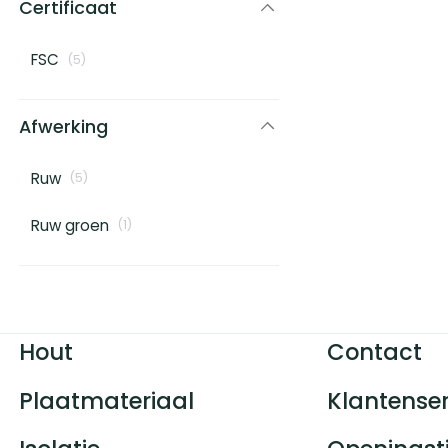
Certificaat
FSC
(
5
)
Afwerking
Ruw
(
5
)
Ruw groen
(
1
)
Hout
Contact
Plaatmateriaal
Klantenser