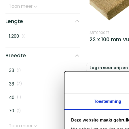
Toon meer
Lengte
ART000027
1.200
(
1
)
22 x 100 mm Vu
Breedte
Log in voor prijzen
33
(
1
)
38
(
2
)
40
(
1
)
Toestemming
70
(
1
)
Deze website maakt gebruik
Toon meer
We gebruiken cookies om con