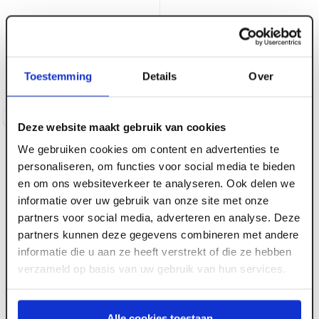
ART004671
ART006126
Xinnix X5100.005.00RA
930 mm Berdo
bovendorpel RZ-
kristalwit WD-100 mm
Voorraad:
3
Toestemming
Details
Over
Voorraad:
5
Log in voor prijzen
Log in voor prijzen
Deze website maakt gebruik van cookies
We gebruiken cookies om content en advertenties te
personaliseren, om functies voor social media te bieden
en om ons websiteverkeer te analyseren. Ook delen we
informatie over uw gebruik van onze site met onze
partners voor social media, adverteren en analyse. Deze
partners kunnen deze gegevens combineren met andere
informatie die u aan ze heeft verstrekt of die ze hebben
verzameld op basis van uw gebruik van hun services.
ART004659
ART004647
Xinnix XA-3340.I rvs
Xinnix X1 set staanders
deurh. 231,5 cm + 3
Alle cookies toestaan