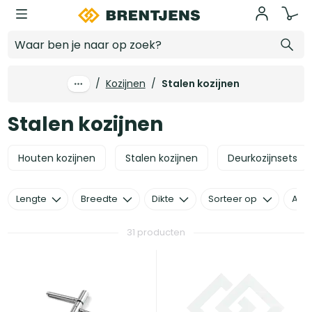
Ga naar hoofdinhoud
Stalen kozijnen
/
Kozijnen
/
Stalen kozijnen
Stalen kozijnen
Houten kozijnen
Stalen kozijnen
Deurkozijnsets
Lengte
Breedte
Dikte
Sorteer op
Alle 
31 producten