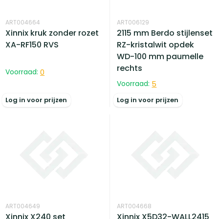
ART004664
ART006129
Xinnix kruk zonder rozet
2115 mm Berdo stijlenset
XA-RF150 RVS
RZ-kristalwit opdek
WD-100 mm paumelle
rechts
Voorraad:
0
Voorraad:
5
Log in voor prijzen
Log in voor prijzen
ART004649
ART004668
Xinnix X240 set
Xinnix X5D32-WALL2415