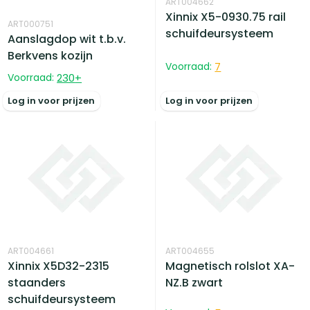
ART004662
Xinnix X5-0930.75 rail
ART000751
schuifdeursysteem
Aanslagdop wit t.b.v.
Berkvens kozijn
Voorraad:
7
Voorraad:
230
+
Log in voor prijzen
Log in voor prijzen
ART004661
ART004655
Xinnix X5D32-2315
Magnetisch rolslot XA-
staanders
NZ.B zwart
schuifdeursysteem