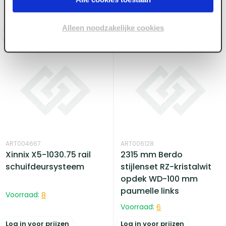
scharn. XA.A240 rechts
Voorraad:
10
+
Voorraad:
5
Alleen noodzakelijke cookies
Log in voor prijzen
Log in voor prijzen
ART004667
ART006128
Xinnix X5-1030.75 rail
2315 mm Berdo
schuifdeursysteem
stijlenset RZ-kristalwit
opdek WD-100 mm
paumelle links
Voorraad:
8
Voorraad:
6
Log in voor prijzen
Log in voor prijzen