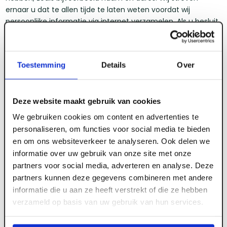
ernaar u dat te allen tijde te laten weten voordat wij
persoonlijke informatie via internet verzamelen. Als u besluit
ons of onze zakelijke partners die persoonlijke informatie te
verstrekken die zij nodig hebben - om met u te
corresponderen bijvoorbeeld - zullen wij u zo mogelijk laten
Toestemming
Details
Over
weten op welke manier deze informatie zal worden gebruikt.
Wanneer u aangeeft dat die informatie niet mag worden
gebruikt als basis voor verder contact, respecteren wij dat.
Deze website maakt gebruik van cookies
Beveiliging en kwaliteit van de informatie
We gebruiken cookies om content en advertenties te
Onze bedoeling is de kwaliteit en integriteit van de
personaliseren, om functies voor social media te bieden
persoonlijke informatie te bewaken. Aanvragen van
en om ons websiteverkeer te analyseren. Ook delen we
gebruikers voor het aanpassen of verwijderen van
informatie over uw gebruik van onze site met onze
persoonlijke informatie zullen zo snel mogelijk worden
partners voor social media, adverteren en analyse. Deze
behandeld.
partners kunnen deze gegevens combineren met andere
informatie die u aan ze heeft verstrekt of die ze hebben
FSC® of PEFC gecertificeerde materialen:
verzameld op basis van uw gebruik van hun services.
Bij producten met een FSC®- of PEFC-certificering staat dit
in de product omschrijving benoemd als FSC resp. PEFC. Met