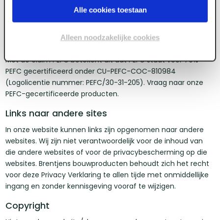
de vermelding FSC wordt verwezen naar de claim FSC Mix
Alle cookies toestaan
70% onder CU-COC-810984 (Logolicentie nummer: FSC-
C019803). Vraag naar onze FSC®- gecertificeerde
Alleen noodzakelijke cookies
producten.
Met de claim PEFC betekent dit dat PEFC staat voor 70%
PEFC gecertificeerd onder CU-PEFC-COC-810984
(Logolicentie nummer: PEFC/30-31-205). Vraag naar onze
PEFC-gecertificeerde producten.
Links naar andere sites
In onze website kunnen links zijn opgenomen naar andere
websites. Wij zijn niet verantwoordelijk voor de inhoud van
die andere websites of voor de privacybescherming op die
websites. Brentjens bouwproducten behoudt zich het recht
voor deze Privacy Verklaring te allen tijde met onmiddellijke
ingang en zonder kennisgeving vooraf te wijzigen.
Copyright